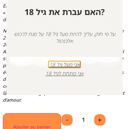
En mémoire de
Nirel Zini
et
Niv Raviv
האם עברת את גיל 18?
« Nirel et Niv, ‘les aimés et agréables dans leur vie et
dans leur mort ils ne furent pas séparés…' »
Nirel Zini, âgé de 31 ans, et sa fiancée Niv Raviv, âgée de
על פי חוק, עליך להיות מעל גיל 18 על מנת לרכוש
27 ans, ont été brutalement assassinés le 7 octobre
אלכוהול
2023, lors de la fête de Simhat Torah au kibboutz Kfar
Aza. Niv était étudiante en psychologie, tandis que Nirel
s’apprêtait à commencer ses études de droit. Le couple
אני מעל גיל 18
prévoyait de se marier et de fonder une famille. Ils
étaient pleins d’espoir et de rêves pour l’avenir. Huit ans
אני מתחת לגיל 18
d’amour s’étaient bonifiés comme du vin, avant d’être
cruellement interrompus en un instant terrible ce jour-
là. Leur mort tragique nous laisse un héritage d’unité et
d’amour.
-
+
Ajouter au panier