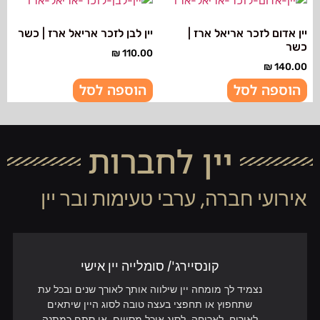
יין אדום לזכר אריאל ארז |
יין לבן לזכר אריאל ארז | כשר
כשר
₪
110.00
₪
140.00
הוספה לסל
הוספה לסל
יין לחברות
אירועי חברה, ערבי טעימות ובר יין
קונסיירג'/ סומלייה יין אישי
נצמיד לך מומחה יין שילווה אותך לאורך שנים ובכל עת
שתחפוץ או תחפצי בעצה טובה לסוג היין שיתאים
לאירוח, לארוחה, לסוג אוכל מסויים, או סתם כמתנה