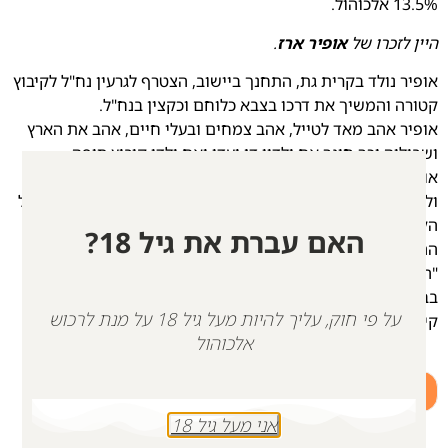
13.5% אלכוהול.
היין לזכרו של
אופיר ארז
.
אופיר נולד בקרית גת, התחנך ביישוב, הצטרף לגרעין נח"ל לקיבוץ
קטורה והמשיך את דרכו בצבא כלוחם וכקצין בנח"ל.
אופיר אהב מאד לטייל, אהב צמחים ובעלי חיים, אהב את הארץ
ושביליה וכך חינך את ילדיו דן ועדו ואת ילדי קיבוץ סופה.
אופיר היה איש מעשה. תמיד טען שלא צריך לדבר אלא לקום
ולעשות. הוא היה פעיל בהנהלת קהילת סופה, בוועדת קליטה של
הקיבוץ, בצוות צח"י ובכיתת הכוננות. כמו כן, היה פעיל בוועד
האם עברת את גיל 18?
ההורים של בית הספר של המועצה האזורית אשכול, בסיירת
"הורים ערים" במועצה ובתיאטרון הקהילתי.
בבוקר שבת 07.10.23 אופיר נרצח על ידי מחבלי חמאס בשער
על פי חוק, עליך להיות מעל גיל 18 על מנת לרכוש
קיבוץ סופה.
אלכוהול
+
-
הוספה לסל
אני מעל גיל 18