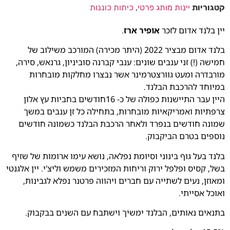
קטגוריות
יינות מותג פרטי
,
כיתות כוננות
יין בלנד אדום לזכר
אופיר ארז
.
בלנד אדום מבציר 2022 (היתר מכירה) המורכב משילוב של
חמישה (!) זני ענבים שונים: ענבי קברנה סוביניון, גרנאש, סירה,
מורבדרה ומעט גוורצטרמינר אשר נבצרו מחלקות מובחרות
במיוחד להרכבת הבלנד.
היין עבר התיישנות כפולה של כ- 16חודשים בחביות עץ אלון
צרפתיות ואמריקאיות מובחרות, בתחילה כל זן ענבים במשך
שמונה חודשים בנפרד ולאחר הרכבת הבלנד כשמונה חודשים
נוספים בטרם הביקבוק.
בלנד בעל גוף בינוני וסיומת נפלאה, נושא עימו ארומות של שזיף
בשל, קסיס ופלפל ירוק וריחות המזכירים משמש וליצ'י. יין אלגנטי
ומאוזן, נעים לשתייה עם חברים ויהווה פרטנר נפלא לגבינות,
ואוכל אסייתי.
בתנאים נאותים, הבלנד ימשיך וישתבח עם השנים בבקבוק.