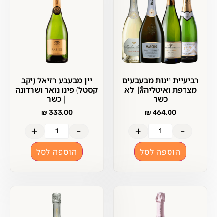
רביעיית יינות מבעבעים
יין מבעבע רזיאל (יקב
מצרפת ואיטליה🍾| לא
קסטל) פינו נואר ושרדונה
כשר
| כשר
₪
333.00
₪
464.00
+
-
+
-
הוספה לסל
הוספה לסל