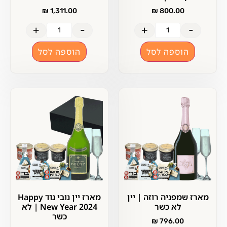
₪
1,311.00
₪
800.00
+
-
+
-
הוספה לסל
הוספה לסל
מארז שמפניה רוזה | יין
מארז יין נובי גוד Happy
לא כשר
New Year 2024 | לא
כשר
₪
796.00