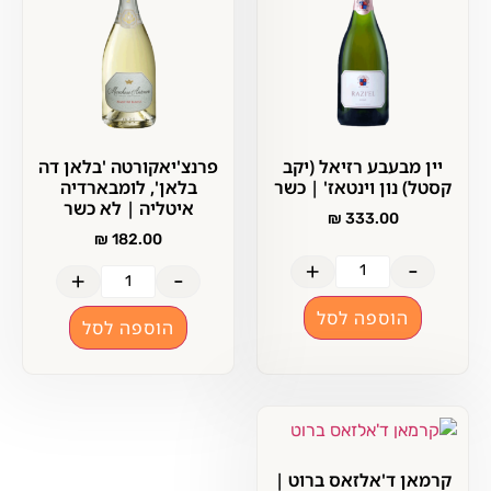
יין מבעבע רזיאל (יקב
פרנצ'יאקורטה 'בלאן דה
קסטל) נון וינטאז' | כשר
בלאן', לומבארדיה
איטליה | לא כשר
₪
333.00
₪
182.00
+
-
+
-
הוספה לסל
הוספה לסל
קרמאן ד'אלזאס ברוט |