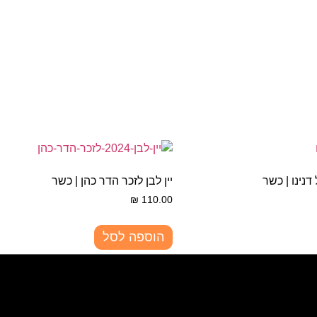
 דנינו | כשר
יין לבן לזכר הדר כהן | כשר
₪
110.00
הוספה לסל