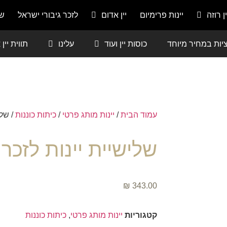
ין רוזה
יינות פרימיום
יין אדום
לזכר גיבורי ישראל
שמ
יות במחיר מיוחד
כוסות יין ועוד
עלינו
תווית יין
עמוד הבית
/
יינות מותג פרטי
/
כיתות כוננות
/ שלי
שלישיית יינות לזכר 
₪
343.00
קטגוריות
יינות מותג פרטי
,
כיתות כוננות