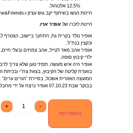
12.5% אלכוהול.
היינות נעשו בשיתוף יקב גוש עציון ו-Wine&Friends.
היינות לזכרו של
אופיר ארז
.
אופיר נולד בקרית גת, התחנך ביישוב, הצטרף לג
וכקצין בנח"ל.
אופיר אהב מאד לטייל, אהב צמחים ובעלי חיים, א
ילדי קיבוץ סופה.
אופיר היה איש מעשה. תמיד טען שלא צריך לדבר
בוועדת קליטה של הקיבוץ, בצוות צח"י ובכיתת הכ
המועצה האזורית אשכול, בסיירת "הורים ערים" 
בבוקר שבת 07.10.23 אופיר נרצח על ידי מחבלי חמאס בשער קיבוץ סופה.
+
-
הוספה לסל