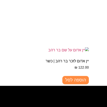
יין אדום לזכר בר רהב | כשר
₪
122.00
הוספה לסל