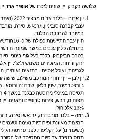
שלושה בקבוקי יין שונים לזכרו של
אופיר ארז
. יי
יין אדום –
ענבי קברנה סוביניון, גרנאש, סירה, מור
במיוחד להרכבת הבלנד.
היין עבר ה
בתחילה כל זן ענבים במשך שמונה חודשי
בטרם הביקבוק. בלנד בעל גוף בינוני וסיו
ירוק וריחות המזכירים משמש וליצ'י. יין אל
לגבינות, ואוכל אסייתי. בתנאים נאותים, הבלנד י
גוורצטרמינר, שנין בלאן, שרדונה ורוסאן. 
תסי
תפוחים, דבש, פירות טרופיים ותאנים. יין נ
13% אלכוהול.
רוזה – בלנד מורבדרה, גרנאש וסירה. רוזה 
חמיצות מאוזנת ופירותיות נעימה וטעמים ים
(כשעתיים) על הקליפות לפני סחיטת הקלי
תסס בנפרד עד סיום התסיסה של הסוכר הש