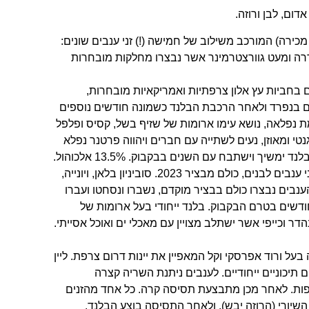
ן אדום, לבן ורוזה.
 בלנד אדום מבציר 2022 (היתר מכירה) המורכב משילוב של חמישה (!) זני ענבים שונים:
בדרה ומעט גוורצטרמינר אשר נבצרו מחלקות מובחרות
תיישנות כפולה של כ- 16חודשים בחביות עץ אלון צרפתיות ואמריקאיות מובחרות,
ם בנפרד ולאחר הרכבת הבלנד כשמונה חודשים נוספים
מת נפלאה, נושא עימו ארומות של שזיף בשל, קסיס ופלפל
גנטי ומאוזן, נעים לשתייה עם חברים ויהווה פרטנר נפלא
משיך וישתבח עם השנים בבקבוק. 13.5% אלכוהול.
יין לבן – יין ייחודי המורכב משילוב שישה זני ענבים לבנים, כולם מבציר 2023. סוביניון בלאן, ויונייה,
הענבים נבצרו כולם בבציר מוקדם, נשברו ונסחטו ועברו
סה במיכלי נירוסטה כבלנד במשך 4 חודשים בטרם הבקבוק. בלנד ייחודי בעל ארומות של
הדר וכייפי אשר ישתלב מצויין עם מאכלי ים ואוכל אסייתי.
בעל ורוד אפרסקי וקל המאפיין את יינות דרום צרפת. ליין
 תיכוניים ייחודיים. לענבים ניתנת השריה קצרה
פות. לאחר מכן מתבצעת תסיסה קרה. כל אחד מהזנים
יורי (הרוזה יבש), ולאחר התסיסה בוצע הבלנד.