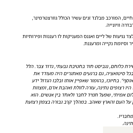
רוזה רענן ומלא חיים, המורכב מבלנד זנים עשיר הכולל גוורצטרמינר,
בדרה וויונייה.
ד נגיעות של ליים ואננס המעניקות לו רעננות ופירותיות
יר וסיומת נקייה ומרעננת.
ירת כלוחם, נגביסט חוד בחטיבת גבעתי, גדוד צבר. הלל
בכל סיטואציה, גם ברגעים מאתגרים היה מעודד את
וסף”. בחיוכו, בהומור שאפיין אותו ובלבו הגדול ידע
יו רצופים נתינה, עזרה לזולת ואהבת אדם, ומצוות
שלום אמיתי, שפעל תמיד לחבר ולאחד בין אנשים. הוא
 על העם והארץ שאהב. במהלך קרב גבורה בצפון רצועת
מחבריו.
תינה.