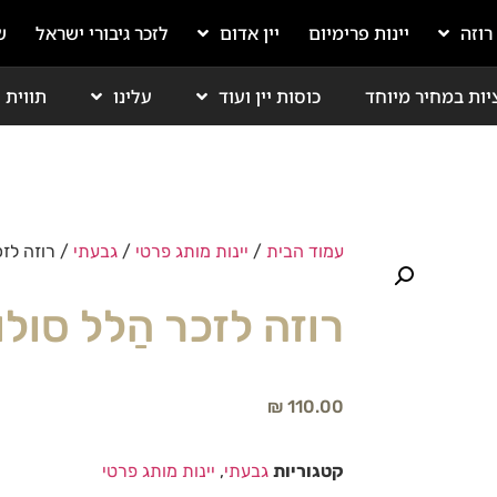
 רוזה
יינות פרימיום
יין אדום
לזכר גיבורי ישראל
ש
יות במחיר מיוחד
כוסות יין ועוד
עלינו
תווית י
עמוד הבית
/
יינות מותג פרטי
/
גבעתי
/ רוזה לזכ
רוזה לזכר הַלל סולו
₪
110.00
קטגוריות
גבעתי
,
יינות מותג פרטי