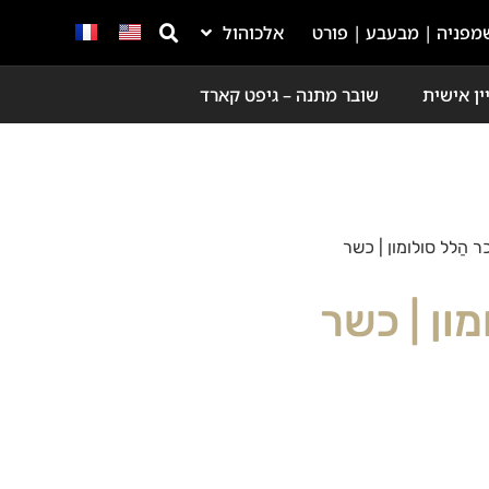
מפניה | מבעבע | פורט
אלכוהול
ין אישית
שובר מתנה – גיפט קארד
ר הַלל סולומון | כשר
מון | כשר