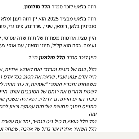
רוזה בלאש לזכר סמ"ר
הַלל סולומון
.
רוזה בלאש מבציר 2025 הוא יין 
סוביניון בלאן, רוסאן, שנין, שרדונה, פינו גרי, מור
היין מציג ארומות מפתות של תות שדה עסיסי, לצ
נעימה. בפה הוא קליל, חיוני ומאוזן, עם אופי צע
היין לזכר סמ"ר
הַלל סולומון
הי"ד
הלל, בנם של רונית ומרדכי ואח לארבע אחיות, ש
היה אדם צנוע ועניו, שראה את הטוב בכל אדם ו
משפחתו וחבריו ואומר: “שטויות, זו עוד חוויה לא
לשמח ולהרים את רוחם של הסובבים אותו. חייו ה
כיבוד הורים הייתה נר לרגליו. הוא היה משכין 
התגייס מתוך תחושת שליחות עמוקה ורצון להגן
עזה
נפל הלל מפגיעת טיל נ״ט בנמ״ר, יחד עם עשרה 
הלל השאיר אחריו אור גדול של אהבה, שמחה
ונ