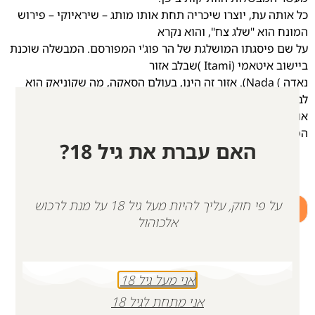
כל אותה עת, יוצרו שיכריה תחת אותו מותג – שיראיוקי – פירוש
המונח הוא "שלג צח", והוא נקרא
על שם פיסגתו המושלגת של הר פוג'י המפורסם. המבשלה שוכנת
ביישוב איטאמי (Itami )שבלב אזור
נאדה ) Nada). אזור זה הינו, בעולם הסאקה, מה שקוניאק הוא
לברנדי, או ספייסייד לוויסקי – אזור
אולטרא-איכותי בעל חשיבות הסטורית, בלב תולדותיו של
המשקה.
האם עברת את גיל 18?
על פי חוק, עליך להיות מעל גיל 18 על מנת לרכוש
+
-
אלכוהול
הוספה לסל
אני מעל גיל 18
אני מתחת לגיל 18