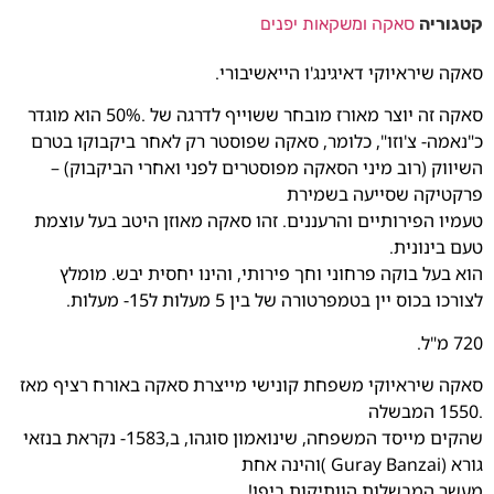
קטגוריה
סאקה ומשקאות יפנים
סאקה שיראיוקי דאיגינג'ו הייאשיבורי.
סאקה זה יוצר מאורז מובחר ששוייף לדרגה של .50% הוא מוגדר
כ"נאמה- צ'וזו", כלומר, סאקה שפוסטר רק לאחר ביקבוקו בטרם
השיווק (רוב מיני הסאקה מפוסטרים לפני ואחרי הביקבוק) –
פרקטיקה שסייעה בשמירת
טעמיו הפירותיים והרעננים. זהו סאקה מאוזן היטב בעל עוצמת
טעם בינונית.
הוא בעל בוקה פרחוני וחך פירותי, והינו יחסית יבש. מומלץ
לצורכו בכוס יין בטמפרטורה של בין 5 מעלות ל15- מעלות.
720 מ"ל.
סאקה שיראיוקי משפחת קונישי מייצרת סאקה באורח רציף מאז
.1550 המבשלה
שהקים מייסד המשפחה, שינואמון סוגהו, ב,1583- נקראת בנזאי
גורא (Guray Banzai )והינה אחת
מעשר המבשלות הוותיקות ביפן!