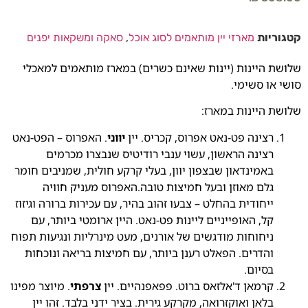
קטגוריות
מארזי יין מותאמים לסוג אוכל
,
סאקה ומשקאות יפנים
שלושת היינות (יינות שאינם כשרים) במארז מותאמים למאכלי
סושי או סשימי.
שלושת היינות במארז:
רצינה פט-נאט אפרוס, קכריס. יין
יווני
. האפרוס – הפט-נאט
רצינה הראשון, עשוי ענבי רודיטיס שנבצרו מכרמים
באמינדאון שבצפון יוון, בעלי קרקע חולית, שמניבים חומר
גלם מאוזן ובעל חמיצות טובה.האפרוס מעניק חוויה
ייחודית בהחלט – צבעו זהוב בהיר, עם עכירות ברורה וגיזוז
קל, האופייניים ליינות פט-נאט. היין ארומטי ביותר, עם
ניחוחות מודגשים של אורנים, מעט מינרליות ונגיעות תפוח
והדרים. הפאלט רענן ביותר, עם חמיצות בריאה ונוכחות
בסיום.
קרמאן ד'אלזאס ברוט. פפאפנהיים. יין
צרפתי
. מיוצר מפינו
בלאן ואוקזרואה, מקרקע גירית. בציר ידני בלבד. זהו יין