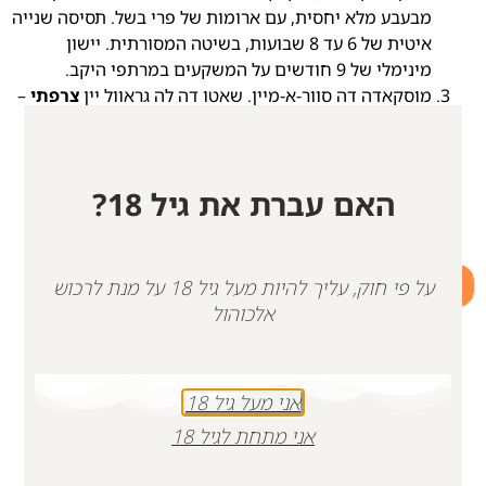
מבעבע מלא יחסית, עם ארומות של פרי בשל. תסיסה שנייה
איטית של 6 עד 8 שבועות, בשיטה המסורתית. יישון
מינימלי של 9 חודשים על המשקעים במרתפי היקב.
מוסקאדה דה סוור-א-מיין. שאטו דה לה גראוול יין
צרפתי
–
מזן הענבים מלון דה בורגון. יין נהדר זה חושף ארומות
אופייניות של תפוחים ירוקים והדרים, עם גוף בינוני
ומורכבות מפתיעה הן באף והן בחך. הסיומת מצויינת.
האם עברת את גיל 18?
מכרמי האחוזה באזורים המובחרים ביותר של לשתייה
בשנים הראשונות שלאחר הבציר.
+
-
על פי חוק, עליך להיות מעל גיל 18 על מנת לרכוש
אלכוהול
הוספה לסל
אני מעל גיל 18
אני מתחת לגיל 18