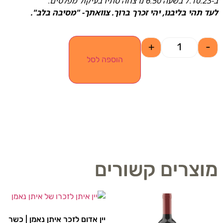
ב-7.10.23 בשעה 6:50 נרצחה סתיו בעיקול מפלסים.
לעד תהי בליבנו, יהי זכרך ברוך. צוואתך- "מסיבה בלב".
+
-
הוספה לסל
מוצרים קשורים
יין אדום לזכר איתן נאמן | כשר