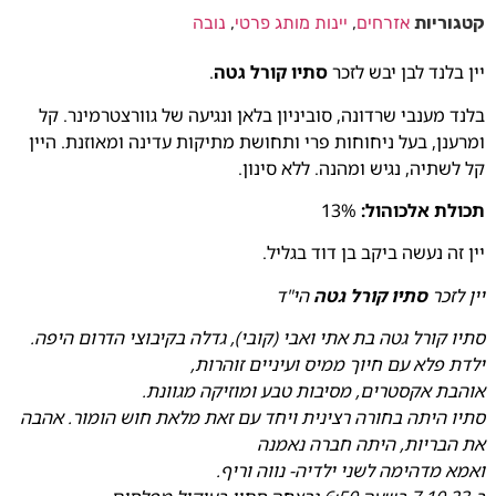
קטגוריות
אזרחים
,
יינות מותג פרטי
,
נובה
יין בלנד לבן יבש לזכר
סתיו קורל גטה
.
בלנד מענבי שרדונה, סוביניון בלאן ונגיעה של גוורצטרמינר. קל
ומרענן, בעל ניחוחות פרי ותחושת מתיקות עדינה ומאוזנת. היין
קל לשתיה, נגיש ומהנה. ללא סינון.
תכולת אלכוהול:
13%
יין זה נעשה ביקב בן דוד בגליל.
יין לזכר
סתיו קורל גטה
הי"ד
סתיו קורל גטה בת אתי ואבי (קובי), גדלה בקיבוצי הדרום היפה.
ילדת פלא עם חיוך ממיס ועיניים זוהרות,
אוהבת אקסטרים, מסיבות טבע ומוזיקה מגוונת.
סתיו היתה בחורה רצינית ויחד עם זאת מלאת חוש הומור. אהבה
את הבריות, היתה חברה נאמנה
ואמא מדהימה לשני ילדיה- נווה וריף.