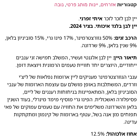
קטגוריות
אזרחים
,
יינות מותג פרטי
,
נובה
יין לבן לזכר לזכר
איתי זפרני
.
יין לבן בלנד איכותי. בציר 2024.
הרכב זנים:
50% גוורצטרמינר, 17% פינו גרי, 15% סוביניון בלאן,
9% שנין בלאן, 9% שרדונה.
תיאור היין:
יין לבן אלגנטי ועשיר, המשלב חמישה זני ענבים
ייחודיים, היוצרים יחד חוויית טעמים הרמונית ויוצאת דופן.
ענבי הגוורצטרמינר מעניקים ליין ארומות נפלאות של ליצ’י
וורדים, המשתלבות באופן מושלם עם עוצמת הארומות של ענבי
הסוביניון בלאן, המתאפיינות בניחוחות רעננים של ליים,
פסיפלורה ואשכולית. הפינו גרי מוסיף מימד מינרלי, בעוד השנין
בלאן והשרדונה משלימים את החוויה עם טעמים עמוקים של פאי
תפוחים מזן אנה בשל, עטוף בארומות של קינמון ומתקתקות
עדינה.
אחוז אלכוהול:
12.5%