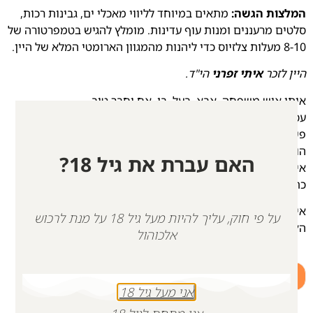
המלצות הגשה:
מתאים במיוחד לליווי מאכלי ים, גבינות רכות,
סלטים מרעננים ומנות עוף עדינות. מומלץ להגיש בטמפרטורה של
8-10 מעלות צלזיוס כדי ליהנות מהמגוון הארומטי המלא של היין.
היין לזכר
איתי זפרני
הי"ד.
איתי איש משפחה. אבא, בעל, בן, אח וחבר טוב.
עסק בבניין הארץ תוך הקפדה על מקצועיות ואנושיות ללא
פשרות.
הוא ידע לקרוא את השטח ולרתום אנשים למען המטרה.
האם עברת את גיל 18?
איתי היה צעיר יוצא דופן, האיש הכי מצחיק בחבורה שהיווה
כתובת לכל מכריו.
איתי נרצח על ידי מחבלים בעיקול מפלסים, בהמלטו מפסטיבל
על פי חוק, עליך להיות מעל גיל 18 על מנת לרכוש
ה׳נובה’ כשהוא בן 35 וחצי בלבד.
אלכוהול
+
-
אני מעל גיל 18
הוספה לסל