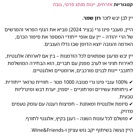
קטגוריות
אזרחים
,
יינות מותג פרטי
,
נובה
יין לבן יבש לזכר
רון שמר.
היין, מענבי פינו גרי (בציר 2024) מביא את הנוף הפראי והמרשים
של הרי יהודה – יין עם אופי ייחודי המספר את סיפור הכרם,
האדמה והגובה יוצא הדופן שבו גדלו הענבים.
יין יבש מרענן שמתאים לכל הזדמנות – בין אם לארוחה אלגנטית,
לאירוח חגיגי או לערב מפנק עם חברים, הוא הבחירה המושלמת
לחובבי יינות לבנים מורכבים, ארומטיים ואלגנטיים.
✔ 100% ענבי פינו גרי מגובה 1000 מטר – חוויית טרואר ייחודית.
✔ ניחוחות עשירים ופרחוניים – יסמין, יערת דבש ומינרליות
טבעית.
✔ סיומת אלגנטית ומאוזנת – חמיצות רעננה עם עומק טעמים
מדויק.
✔ מושלם לכל עונות השנה – רענן בקיץ, אלגנטי לחורף.
היין נעשה בשיתוף יקב גוש עציון ו-Wine&Friends.