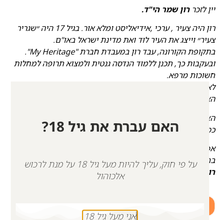
יין לזכר
רון שמר הי"ד.
רון היה צעיר , ערכי ,אידיאליסט ומלא אור. בגיל 17 היה ״שגריר
צעיר״ וייצג את העיר לוד ואת מדינת ישראל באו"ם.
בתקופת הקורונה, עבד רון במעבדת חברת "My Heritage".
ובעקבות כך, תכנן ללמוד הנדסה גנטית ולמצוא תרופה למחלות
חשוכות מרפא.
לאחר הקורונה חנך נוער יהודי בקאמפ בארצות הברית . אהבת
האדם, הספורט ובעלי החיים ליוו אותו תמיד..
הצניעות והטוב לב שלו פשוט מגנט אליו אנשים. ואהבת לרעך
האם עברת את גיל 18?
כמוך" היה נר לרגליו.
אפילו ברגעיו האחרונים חשב רון קודם על אחרים. ובכך שילם
בחייו..
על פי חוק, עליך להיות מעל גיל 18 על מנת לרכוש
רון היה מלאך מבפנים ומבחוץ.
אלכוהול
+
-
אני מעל גיל 18
הוספה לסל