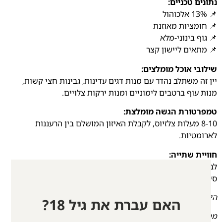
נתונים טכניים:
📌 13% אלכוהול
📌 חומציות מאוזנת
📌 גוף בינוני-מלא
📌 מתאים ליישון קצר
שילובי אוכל מומלצים:
יין זה משתלב נהדר עם מנות דגים עדינות, גבינות חצי קשות,
מנות עוף ברטבים לימוניים ומנות ירקות צלויים.
טמפרטורת הגשה מומלצת:
8-10 מעלות צלזיוס, לקבלת האיזון המושלם בין הרעננות
לארומטיות.
חוויית שתייה:
לבן אלגנטי זה מציע חוויית שתייה רעננה, מאוזנת ומורכבת, עם
סיומת נעימה ונוכחות ייחודית בכוס.
היין לזכר רס”ן
משה אברהם בר-און
הי״ד.
האם עברת את גיל 18?
משה התגייס לחטיבת גולני בנובמבר 2018, ושירת בגדוד 51של