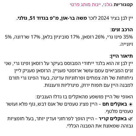
קטגוריות
גולני
,
יינות מותג פרטי
יין לבן בציר 2024 לזכר
משה בר-און, מ"פ בגדוד 51, גולני
.
הרכב זנים:
35% פינו גרי, 26% רוסאן, 17% סוביניון בלאן, 17% שרדונה, 5%
ויונייה.
תיאור היין:
יין לבן זה הוא בלנד ייחודי המבוסס בעיקר על רוסאן ופינו גרי, שני
זנים המביאים עמם עושר ארומטי מעניין. הרוסאן מעניק ליין
ניחוחות של תה צמחים ופרחוניות עדינה, בעוד הפינו גרי תורם
למבנה היין עם תפוח ירוק, מינרליות ורעננות.
האופי של היין מושפע מהאקלים בו גדלו הענבים:
☀️
באקלים חם
– היין מציג טעמים של אגס דבש, גוף מלא ועושר
טעמים מלטף.
🌿
באקלים קריר
– היין הופך לפרחוני ועדין יותר, בעל חומציות
גבוהה שמאזנת את המבנה הכללי.