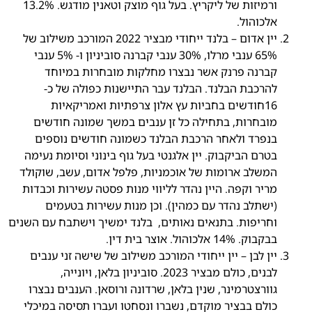
ורמיזות של ליקריץ. בעל גוף מוצק וטאנין מודגש. 13.2%
אלכוהול.
יין אדום – בלנד ייחודי מבציר 2022 המורכב משילוב של
65% ענבי מרלו, 30% ענבי קברנה סוביניון ו- 5% ענבי
קברנה פרנק אשר נבצרו מחלקות מובחרות במיוחד
להרכבת הבלנד. הבלנד עבר התיישנות כפולה של כ-
16חודשים בחביות עץ אלון צרפתיות ואמריקאיות
מובחרות, בתחילה כל זן ענבים במשך שמונה חודשים
בנפרד ולאחר הרכבת הבלנד כשמונה חודשים נוספים
בטרם הביקבוק. יין אלגנטי בעל גוף בינוני וסיומת נעימה
המשלב ארומות של אוכמניות, פלפל אדום, עשב, שוקולד
מריר וקפה. היין נהדר לליווי מנות פסטה עשירות וכבדות
(ישתלב נהדר עם כמהין). וכן מנות עשירות בטעמים
וחריפות. בתנאים נאותים, בלנד ימשיך וישתבח עם השנים
בבקבוק. 14% אלכוהול. אוצר בית דין.
יין לבן – יין ייחודי המורכב משילוב של שישה זני ענבים
לבנים, כולם מבציר 2023. סוביניון בלאן, ויונייה,
גוורצטרמינר, שנין בלאן, שרדונה ורוסאן. הענבים נבצרו
כולם בבציר מוקדם, נשברו ונסחטו ועברו תסיסה במיכלי