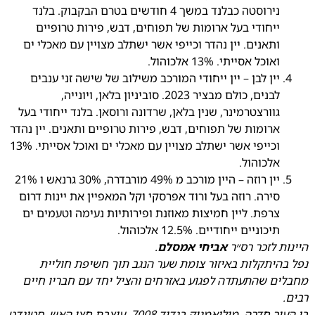
נירוסטה כבלנד במשך 4 חודשים בטרם הבקבוק. בלנד
ייחודי בעל ארומות של תפוחים, דבש, פירות טרופיים
ותאנים. יין נהדר וכייפי אשר ישתלב מצויין עם מאכלי ים
ואוכל אסייתי. 13% אלכוהול.
יין לבן – יין ייחודי המורכב משילוב של שישה זני ענבים
לבנים, כולם מבציר 2023. סוביניון בלאן, ויונייה,
גוורצטרמינר, שנין בלאן, שרדונה ורוסאן. בלנד ייחודי בעל
ארומות של תפוחים, דבש, פירות טרופיים ותאנים. יין נהדר
וכייפי אשר ישתלב מצויין עם מאכלי ים ואוכל אסייתי. 13%
אלכוהול.
יין רוזה – היין מורכב מ 49% מורבדרה, 30% גרנאש ו 21%
סירה. רוזה בעל ורוד אפרסקי וקל המאפיין את יינות דרום
צרפת. ליין חמיצות מאוזנת ופירותיות נעימה וטעמים ים
תיכוניים ייחודיים. 12.5% אלכוהול.
היינות לזכר רס״ר
אביחי אמסלם
.
נפל בהיתקלות באיזור צומת שער הנגב תוך חשיפת חוליית
מחבלים שהתעתדה לפגוע באזרחים והציל יחד עם חבריו חיים
רבים.
בן העיר חדרה, מילואמניק בגדוד 7008, עוצבת חצי האש. סטונדט