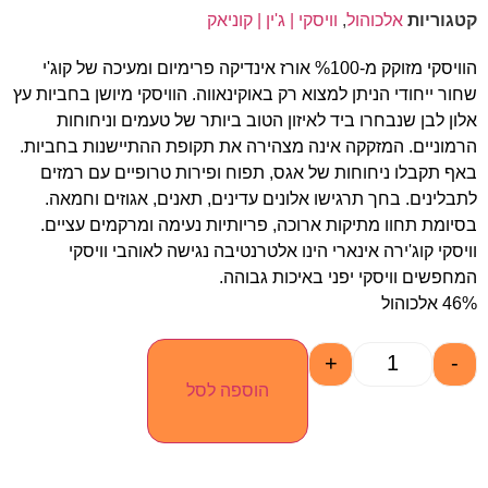
קטגוריות
אלכוהול
,
וויסקי | ג'ין | קוניאק
הוויסקי מזוקק מ-%100 אורז אינדיקה פרימיום ומעיכה של קוג'י
שחור ייחודי הניתן למצוא רק באוקינאווה. הוויסקי מיושן בחביות עץ
אלון לבן שנבחרו ביד לאיזון הטוב ביותר של טעמים וניחוחות
הרמוניים. המזקקה אינה מצהירה את תקופת ההתיישנות בחביות.
באף תקבלו ניחוחות של אגס, תפוח ופירות טרופיים עם רמזים
לתבלינים. בחך תרגישו אלונים עדינים, תאנים, אגוזים וחמאה.
בסיומת תחוו מתיקות ארוכה, פריותיות נעימה ומרקמים עציים.
וויסקי קוג'ירה אינארי הינו אלטרנטיבה נגישה לאוהבי וויסקי
המחפשים וויסקי יפני באיכות גבוהה.
46% אלכוהול
+
-
הוספה לסל