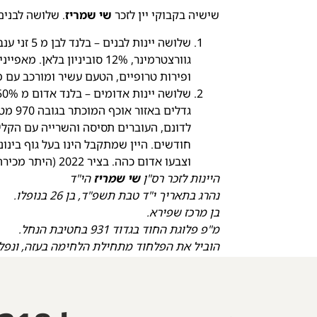
שישיה בקבוקי יין לזכר
שי שמריז
. שלושה לבנים
שלושה יינות לבנים – בלנד לבן מ 5 זני ענבים
גוורצטרמינר, 12% סוביניון ב
ופירות טרופיים, הטעם עשיר ומורכב עם מתיקות 
חודשים. היין שמתקבל הינו בעל גוף בינונ
וצבעו אדום כהה. בציר 2022 (היתר מכירה) | אלכוהול 13.5% | תכולה 750 מ״ל.
היינות לזכר רס"ן
שי שמריז
הי"ד
נהרג בתאריך י"ד טבת תשפ"ד, בן 26 בנופלו.
בן מרכז שפירא.
מ"פ פלוגת החוד בגדוד 931 בחטיבת הנחל.
הוביל את הפלחוד מתחילת הלחימה בעזה, ונפל ב
לחובתנו כממשיכי דרכו:
יש עם אחד שלכל אורך הדורות קמו עליו לכלות
ובכל דור ודור היו את האנשים שקמו ואמרו – 