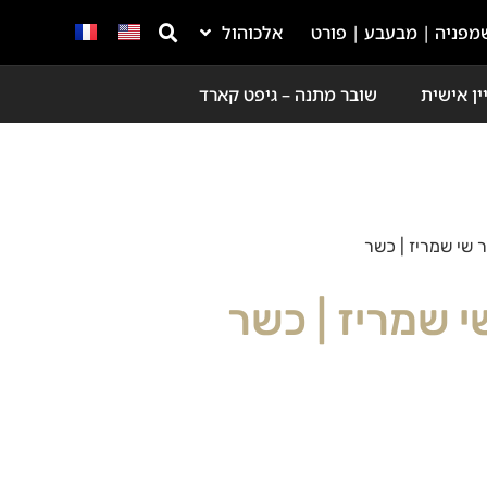
מפניה | מבעבע | פורט
אלכוהול
ין אישית
שובר מתנה – גיפט קארד
ר שי שמריז | כשר
י שמריז | כשר