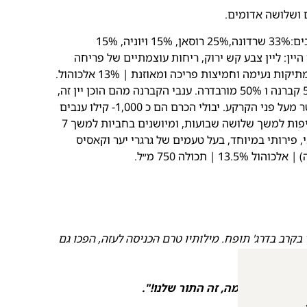
 ושלושה אדומים.
:33% שרדונה,25% רוסאן, 15% ויוניה, 15%
לאן. מאפייני היין: ליין צבע קש ירוק, ריחות עוצמתיים של פריחה
נעימה וחמיצות פריכה ומאוזנת | 13% אלכוהול.
שלושה יינות אדומים – בלנד אדום מ 50% קברנה ו 50% מורבדרה. ענבי הקברנה מהם הוכן יין זה,
גדלים באזור אוכף המוכתר בגובה 970 מטר מעל פני הקרקע. יבולי הכרם הם כ 1,000- קילו ענבים
לדונם, העוברים תסיסה והשרייה עם הקליפות למשך שלושה שבועות, ומיושנים בחביות למשך 7
י, פירותי במיוחד, בעל טעמים של גרגרי יער וקאסיס
קרב בדרג' תופח. מילותיו טרם הכניסה לעזה, הפכו גם
ו.
הנני! אתם
הנחמה, זה התור שלנו!".