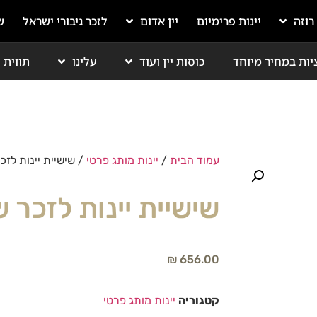
 רוזה
יינות פרימיום
יין אדום
לזכר גיבורי ישראל
ש
יות במחיר מיוחד
כוסות יין ועוד
עלינו
תווית י
עמוד הבית
/
יינות מותג פרטי
/ שישיית יינות לזכ
שישיית יינות לזכר ש
₪
656.00
קטגוריה
יינות מותג פרטי