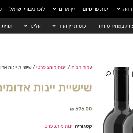
 רוזה
יינות פרימיום
יין אדום
לזכר גיבורי ישראל
ש
יות במחיר מיוחד
כוסות יין ועוד
עלינו
תווית י
עמוד הבית
/
יינות מותג פרטי
/ שישיית יינות אדו
שישיית יינות אדומים
₪
696.00
קטגוריה
יינות מותג פרטי