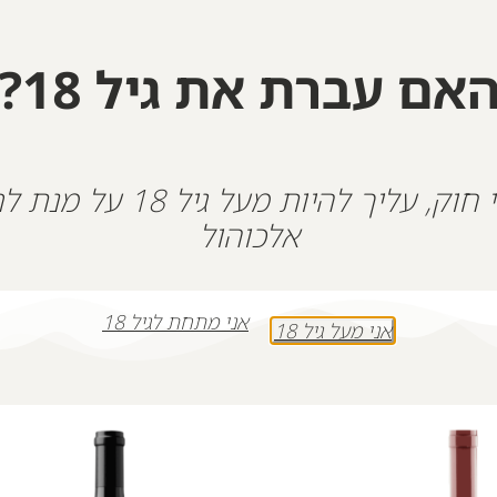
יינות לזכר סרן
שאולי גרינגליק
הי"ד, אשר
נפל בק
בנופלו.
"אל נא תבכי ארץ אהובה. כרגע יש רק דבר אחד
אם עברת את גיל 18?
האור"
שאולי זכור מהדרך שעשה בתוכנית הכוכב הבא
המלאי אזל
על פי חוק, עליך להיות מעל גיל 18
אלכוהול
אני מתחת לגיל 18
אני מעל גיל 18