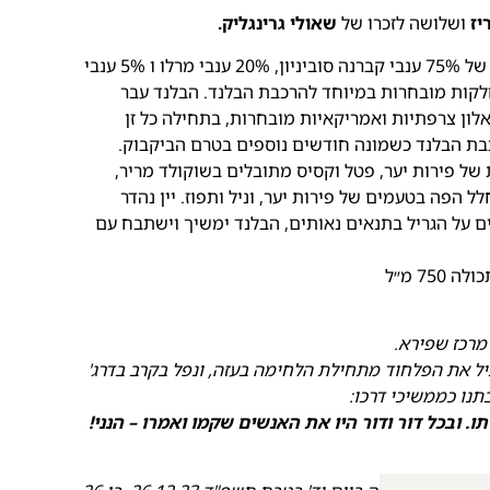
יז
ושלושה לזכרו של
שאולי גרינגליק.
על היין – בלנד קלאסי ועוצמתי המורכב משילוב של 75% ענבי קברנה סוביניון, 20% ענבי מרלו ו 5% ענבי
יר 2022, אשר נבצרו מחלקות מובחרות במיוחד להרכבת הבלנד. הבלנד עבר
דשים בחביות עץ אלון צרפתיות ואמריקאיות מובחרות, בתחילה כל זן
ת הבלנד כשמונה חודשים נוספים בטרם הביקבוק.
 של פירות יער, פטל וקסיס מתובלים בשוקולד מריר,
ל הפה בטעמים של פירות יער, וניל ותפוז. יין נהדר
ים על הגריל בתנאים נאותים, הבלנד ימשיך וישתבח עם
9 בחטיבת הנחל. הוביל את הפלחוד מתחילת הלחימה בעזה, ונפל בקרב בדרג'
תנו כממשיכי דרכו:
תו.
ובכל דור ודור היו את האנשים שקמו ואמרו – הנני!