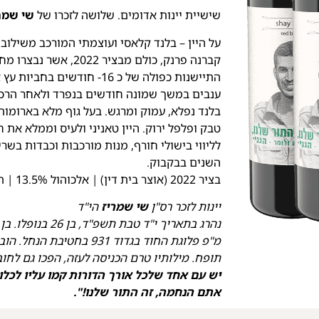
שישיית יינות אדומים. שלושה לזכרו של
שי שמר
קברנה פרנק, כולם מבצ
התיישנות כפולה של כ 16- חו
ענבים במשך שמונה חודשים בנפרד ולאחר הרכב
בלנד נפלא, עמוק ומרגש. בעל גוף מלא בארומות
טבק ופלפל ירוק. היין טאניני ולעיס וממלא את חל
לליווי בישולי חורף, מנות מורכבות וכבדות בשר
השנים בבקבוק.
בציר 2022 (אוצר בית דין) | אלכוהול 13.5% | תכולה 750 מ״ל
יינות לזכר רס"ן
שי שמריז
הי"ד
נהרג בתאריך י"ד טבת תשפ"ד, בן 26 בנופלו. בן מרכז שפירא.
מ"פ פלוגת החוד בגדוד 31
תופח. מילותיו טרם הכניסה לעזה, הפכו גם לחוב
יש עם אחד שלכל אורך הדורות קמו עליו לכלו
אתם
הנחמה, זה התור שלנו!".