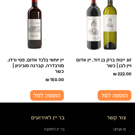
זוג יינות ברק בן דוד, יין אדום
יין יוחאי בלנד אדום, פטי ורדו,
ויין לבן | כשר
מורבדרה, קברנה סוביניון |
כשר
₪
222.00
₪
150.00
הוספה לסל
הוספה לסל
צור קשר
בר יין לאירועים
מי אנחנו
בר יין לחתונה