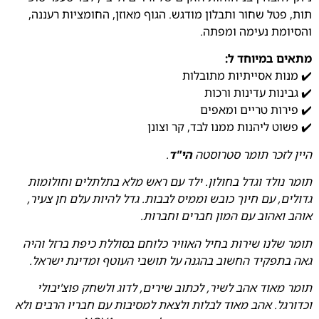
תות, פטל שחור ותבלון מודגש. הגוף מאוזן, החומציות רעננה,
והסיומת נעימה ומפתה.
מתאים במיוחד ל:
✔️ מנות אסייתיות מתובלות
✔️ גבינות עדינות ורכות
✔️ פירות טריים ומאפים
✔️ פשוט ליהנות ממנו לבד, קר וצונן
היין לזכר תומר סטרוסטה
הי"ד
.
תומר נולד וגדל בחולון. ילד עם ראש מלא בתלתלים וחולומות
גדולים, עם חיוך כובש וממיס לבבות. גדל להיות עלם חן צעיר,
אוהב ואהוב עם המון חברים וחברות.
תומר שלנו שירות בחיל האוויר כלוחם בסוללת כיפת ברזל והיה
גאה בתפקיד החשוב בהגנה על תושבי העוטף ומדינת ישראל.
תומר מאוד אהב לשיר, לכתוב שירים, לדוג ולשחק פוצ'יבולי
וכדורגל. אהב מאוד לבלות ולצאת למסיבות עם חבריו הרבים ולא