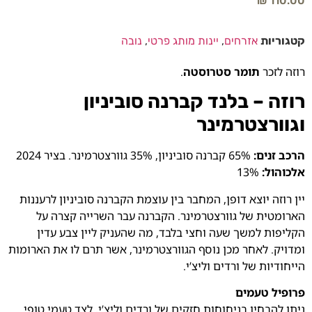
₪
110.00
קטגוריות
אזרחים
,
יינות מותג פרטי
,
נובה
רוזה לזכר
תומר סטרוסטה
.
רוזה – בלנד קברנה סוביניון
וגוורצטרמינר
הרכב זנים:
65% קברנה סוביניון, 35% גוורצטרמינר. בציר 2024
אלכוהול:
13%
יין רוזה יוצא דופן, המחבר בין עוצמת הקברנה סוביניון לרעננות
הארומטית של גוורצטרמינר. הקברנה עבר השרייה קצרה על
הקליפות למשך שעה וחצי בלבד, מה שהעניק ליין צבע עדין
ומדויק. לאחר מכן נוסף הגוורצטרמינר, אשר תרם לו את הארומות
הייחודיות של ורדים וליצ’י.
פרופיל טעמים
ניתן להבחין בניחוחות חזקים של ורדים וליצ’י, לצד טעמי טופי