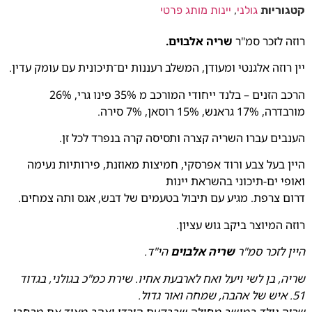
קטגוריות
גולני
,
יינות מותג פרטי
רוזה לזכר סמ"ר
שריה אלבוים.
יין רוזה אלגנטי ומעודן, המשלב רעננות ים־תיכונית עם עומק עדין.
הרכב הזנים – בלנד ייחודי המורכב מ 35% פינו גרי, 26%
מורבדרה, 17% גראנש, 15% רוסאן, 7% סירה.
הענבים עברו השריה קצרה ותסיסה קרה בנפרד לכל זן.
היין בעל צבע ורוד אפרסקי, חמיצות מאוזנת, פירותיות נעימה
ואופי ים-תיכוני בהשראת יינות
דרום צרפת. מגיע עם תיבול בטעמים של דבש, אגס ותה צמחים.
רוזה המיוצר ביקב גוש עציון.
היין לזכר סמ"ר
שריה אלבוים
הי"ד.
שריה, בן לשי ויעל ואח לארבעת אחיו. שירת כמ"כ בגולני, בגדוד
51. איש של אהבה, שמחה ואור גדול.
שריה נולד במושב מחולה שבבקעת הירדן ואהב מאוד את מרחבי