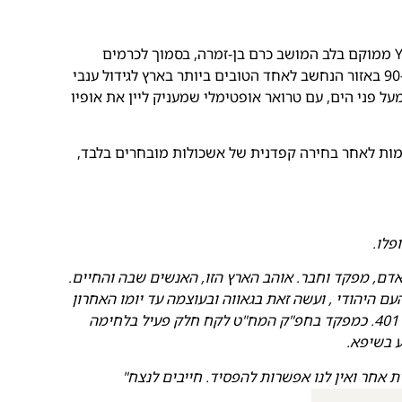
הרוזה בשיתוף יקב YA ו-Wine&Friends. יקב YA ממוקם בלב המושב כרם בן-זמרה, בסמוך לכרמים
הייחודיים של היקב. כרמי היקב ננטעו בשנות ה-90 באזור הנחשב לאחד הטובים ביותר בארץ לגידול ענבי
ם בן-זמרה, בגובה של 870 מטרים מעל פני הים, עם טרואר אופטימלי שמעניק ליין את אופיו
מות לאחר בחירה קפדנית של אשכולות מובחרים בלבד,
ן אדם, מפקד וחבר. אוהב הארץ הזו, האנשים שבה והחיים.
ולשרת את העם היהודי , ועשה זאת בגאווה ובעוצמה עד יומו האחרון
בשייטת 13 ביחידת הלוט"ר ולאחר מכן בחטיבה 401. כמפקד בחפ"ק המח"ט לקח חלק פעיל בלחימה
ת אחר ואין לנו אפשרות להפסיד. חייבים לנצח"
צוות שלו.