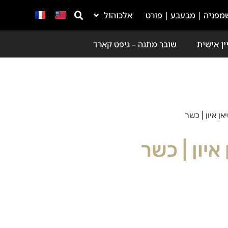
מפניה | מבעבע | פורט
אלכוהול
ין אישית
שובר מתנה – גיפט קארד
ן איון | כשר
יון | כשר