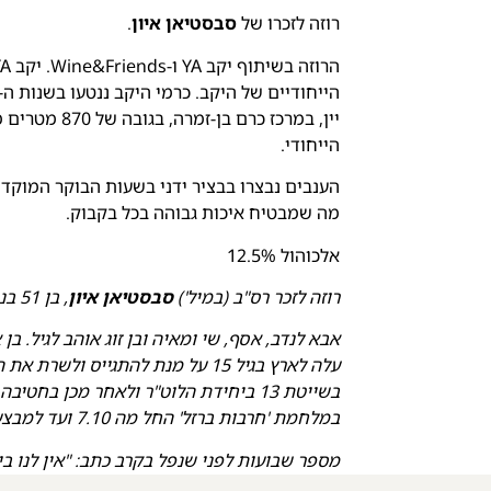
רוזה לזכרו של
סבסטיאן איון
.
יין, במרכז כר
הייחודי.
הענבים נבצרו בבציר ידני בשעות הבוקר המוקד
מה שמבטיח איכות גבוהה בכל בקבוק.
אלכוהול 12.5%
רוזה לזכר רס"ב (במיל')
סבסטיאן איון
, בן 51 בנופלו.
אבא לנדב, אסף, שי ומאיה ובן זוג אוהב לגיל. ב
עלה לארץ בגיל 15 על מנת להתגייס 
במלחמת 'חרבות ברזל' החל מה 7.10 ועד למבצע בשיפא.
מספר שבועות לפני שנפל בקרב כתב: "אין לנו בי
משפט שהפך להיות משימת חייו וממשיכים בה ה