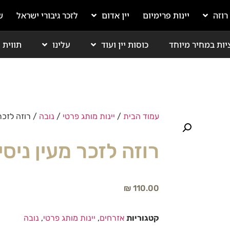
 רוזה
יינות פרימיום
יין אדום
לזכר גיבורי ישראל
ש
יות במחיר מיוחד
כוסות יין ועוד
עלינו
תווית י
עמוד הבית
/
יינות מותג פרטי
/
נובה
/ רוזה לזכר 
רוזה לזכר מעין ניסי
₪
110.00
קטגוריות
אזרחים
,
יינות מותג פרטי
,
נובה