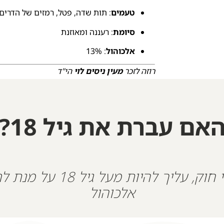
טעמים
: תות שדה, פטל, רמזים של הדרים
סיומת
: רעננה ומאוזנת
אלכוהול
: 13%
רוזה לזכר
מעין ניסים לוי
הי"ד
חזרה מחניון רעים בפסטיבל הנובה בצומת מפלס
הובא למנוחות בירושלים – הר הזיתים, בן 30 במותו,
אם עברת את גיל 18?
הותיר אמא, אבא, אחות וילד בן 4.
כשהיה צעיר, משפחתו חזרה בתשובה והוא התחנ
ילד של בית.
ילד שמח עם נתינה אין סופית, עם אהבת זולת ב
על פי חוק, עליך להיות מעל גיל 18
73 במלאי
אלכוהול
+
-
הוספה לסל