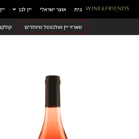
בית
אוצר ישראלי
יין לבן
יין
מארזי יין ואלכוהול מיוחדים
קולקצ