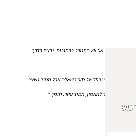
מעין ניסים ז”ל בן מרים ויעקב, נולד ב – י"א באלול תשנ"ג , 28.08.1993 התגורר ברחובות, נרצח בדרך
ים.
ך בחינוך חרדי
ובגיל 16 חזר בשאלה אבל תמיד נשאר
צורה שאי אפשר להאמין, תמיד עוזר, תומך.”
 על מנת לרכוש