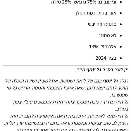
זני ענבים: 75% גרנאש, 25% סירה
אזור גידול: רמת הגולן
סגנון: רוזה יבש
לא מסונן
אלכוהול: 13%
בציר 2024
יין לזכר
רס"ר גל יוסף
הי"ד.
רס”ר
גל יוסף
בנם של ליאת ושמשון, אח למעיין ושירה ובעלה של
חושן. לוחם יוצא דופן, שאת אופיו האכפתי והמסור הרגיש כל מי
שפגש בו.
גל היה מדריך רכיבה ומפקד צוות יחידת אופנועים סמ"ג צפון
במג"ב.
גל היה סמל לאחריות, התנדבות ודאגה אין-סופית לחבריו. הוא
הפגין לב טוב, צניעות ונאמנות וראה בחבריו ובמשימתו ערך עליון.
ראשון להתנדב לכל משימה בכל זמן מתוך אחריות ומסירות.