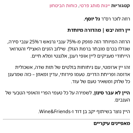
קטגוריות
יינות מותג פרטי
,
כוחות הביטחון
רוזה לזכר רס"ר
גל יוסף.
יין רוזה יבש | מהדורה מיוחדת
הרוזה המיוחד הזה מופק מ-75% ענבי גרנאש ו־25% ענבי סירה,
שגדלו בכרם מובחר ברמת הגולן. שילוב הזנים האצילי והטרואר
הייחודי מעניקים ליין אופי רענן, אלגנטי ומלא חיים.
זהו יין ארומטי, עם ניחוחות בולטים של תות שדה, אשכולית
אדומה ופריחת הדרים. טעמו פירותי, עדין ומאוזן – כזה שמרענן
כל שלוק ומשאיר טעם של עוד.
היין לא עבר סינון
, לשמירה על כל טעמי הפרי והאופי הטבעי של
הענבים.
היין נוצר בשיתוף יקב בן דוד ו-Wine&Friends.
מאפיינים עיקריים