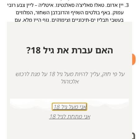
יין אדום. טאלו סאליצ'ה סאלנטינו. איטליה – ליין צבע רובי
עמוק. באף בולטים השזיף והדובדבן השחור, המלווים
בעשבי תבלין ים-תיכוניים וצימוקים. גוף היין מלא, עם
טאנים מורגשים אך בשלים וסיום משיי. לאחר השריה
ותסיסה מבוקרות טמפרטורה, השביח היין כ-6 חודשים
בחביות אלון צרפתיות.
האם עברת את גיל 18?
+
-
הוספה לסל
על פי חוק, עליך להיות מעל גיל 18 על מנת לרכוש
אלכוהול
אני מעל גיל 18
אני מתחת לגיל 18
מוצרים קשורים