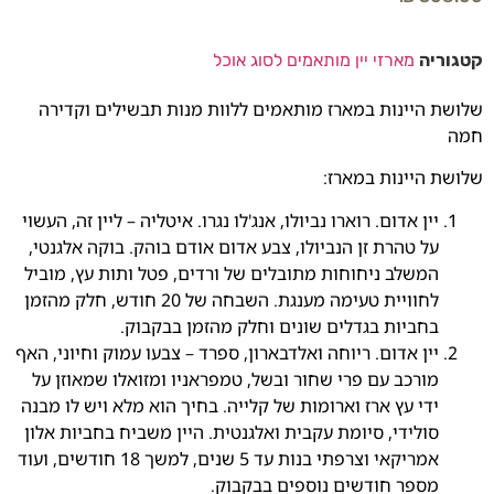
קטגוריה
מארזי יין מותאמים לסוג אוכל
שלושת היינות במארז מותאמים ללוות מנות תבשילים וקדירה
חמה
שלושת היינות במארז:
יין אדום. רוארו נביולו, אנג'לו נגרו. איטליה – ליין זה, העשוי
על טהרת זן הנביולו, צבע אדום אודם בוהק. בוקה אלגנטי,
המשלב ניחוחות מתובלים של ורדים, פטל ותות עץ, מוביל
לחוויית טעימה מענגת. השבחה של 20 חודש, חלק מהזמן
בחביות בגדלים שונים וחלק מהזמן בבקבוק.
יין אדום. ריוחה ואלדבארון, ספרד – צבעו עמוק וחיוני, האף
מורכב עם פרי שחור ובשל, טמפראניו ומזואלו שמאוזן על
ידי עץ ארז וארומות של קלייה. בחיך הוא מלא ויש לו מבנה
סולידי, סיומת עקבית ואלגנטית. היין משביח בחביות אלון
אמריקאי וצרפתי בנות עד 5 שנים, למשך 18 חודשים, ועוד
מספר חודשים נוספים בבקבוק.