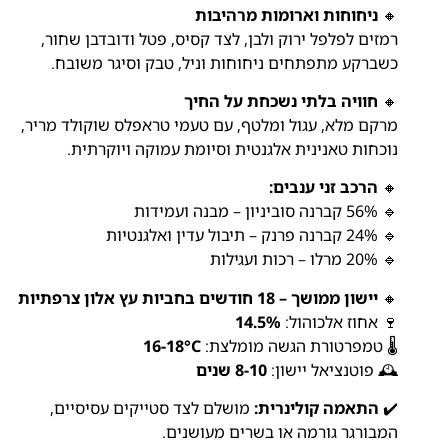
🔸
ניחוחות וארומות מרהיבות
רמזים לפלפל ירוק ולבן, לצד קסיס, פטל ודובדבן שחור,
כשברקע מתפתחים ניחוחות וניל, טבק וסיגר משובח.
🔸
חוויה בלתי נשכחת על החיך
מרקם מלא, עגול ומלטף, עם טעמי טראפלס שוקולד מריר,
נוכחות טאנינית אלגנטית וסיומת עמוקה ויוקרתית.
🔸
הרכב זני ענבים:
🔹 56% קברנה סוביניון – מבנה ועמידות
🔹 24% קברנה פרנק – תיבול עדין ואלגנטיות
🔹 20% מרלו – רכות ועגילות
🔸
יישון ממושך – 18 חודשים בחביות עץ אלון צרפתיות
🍷 אחוז אלכוהול:
14.5%
🌡️ טמפרטורת הגשה מומלצת:
16-18°C
🕰️ פוטנציאל יישון:
8-10 שנים
✔️
התאמה קולינרית:
מושלם לצד סטייקים עסיסיים,
המבורגר גורמה או בשרים מעושנים.