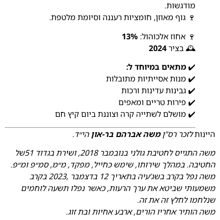
מודגשות.
🍷 גוף מאוזן, חומציות רעננה וסיומת מלטפת.
🍷 אחוז אלכוהול:
13%
🕰️ בציר
2024
✔️
מתאים במיוחד ל:
✔️ מנות אסייתיות מתובלות
✔️ גבינות עדינות ורכות
✔️ פירות טריים ומאפים
✔️ מושלם לשתייה קרה וצוננת ביום קיץ חם
היינות
לזכר רס”ן
משה אברהם בר-און
הי״ד.
משה התגייס לחטיבת גולני בנובמבר 2018, ושירת בגדוד 51של
החטיבה. במהלך שירותו, שימש כחייל, מפקד, מ״מ, סמ״פ ומ״פ.
משה נפל בקרב בשג’עיה בתאריך 12 בדצמבר ,2023 בקרב
משמעותי שביטא את ערך הרעות, כאשר נפלו תשעה לוחמים
שנלחמו לחלץ זה את זה.
משה הותיר אחריו הורים, ארבע אחיות ובת זוג.