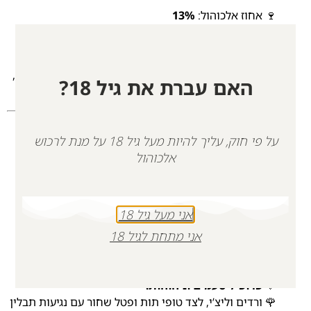
🍷 אחוז אלכוהול:
13%
🌡️ טמפרטורת הגשה מומלצת:
8-10°C
🕰️ מתאים ליישון קצר
✔️
שילובי אוכל מומלצים:
דגים עדינים, גבינות חצי קשות,
האם עברת את גיל 18?
עוף ברטבים לימוניים וירקות צלויים.
🌸 יין רוזה – איזון מושלם בין
על פי חוק, עליך להיות מעל גיל 18 על מנת לרכוש
עוצמה לארומטיות
אלכוהול
יין רוזה אלגנטי ומלא חיים, המשלב את עוצמת הקברנה
סוביניון עם הארומטיות הייחודית של גוורצטרמינר.
אני מעל גיל 18
🔸
הרכב זנים:
אני מתחת לגיל 18
🔹 65% קברנה סוביניון
🔹 35% גוורצטרמינר
🔸
פרופיל טעמים וניחוחות:
🌹 ורדים וליצ’י, לצד טופי תות ופטל שחור עם נגיעות תבלין