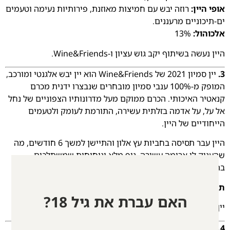
אופי היין:
רוזה יבש עם חמיצות מאוזנת, פירותיות נעימה וטעמים
ים-תיכוניים מרעננים.
אלכוהול:
13%
היין נעשה בשיתוף יקב גוש עציון ו-Wine&Friends.
3.
יין סמיון 2021 של Wine&Friends הוא יין יבש אלגנטי ומורכב,
המופק מ-100% ענבי סמיון מובחרים שנבצרו ידנית מכרם
קנאטיר האיכותי. הכרם ממוקם מעל מדרונותיו הצפוניים של נחל
אל על, על אדמה בזלתית עשירה, התורמת לעומק ולטעמים
הייחודיים של היין.
היין עבר תסיסה בחביות עץ אלון והתיישן למשך 6 חודשים, מה
שהעניק לו ארומה עשירה, גוף מלא וניחוחות שמשתלבים
בהרמוניה עם פרי עדין ומרענן.
תכולת אלכוהול:
13%
האם עברת את גיל 18?
יין זה נעשה ביקב קנאטיר.
4. יין לבן חצי יבש גוורצטרמינר