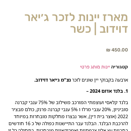
מארז יינות לזכר ג׳יאר
דוידוב | כשר
₪
450.00
קטגוריה
יינות מותג פרטי
ארבעה בקבוקי יין שונים לזכר
נצ"מ ג׳יאר דוידוב.
1. בלנד אדום 2024 –
בלנד קלאסי ועוצמתי המורכב משילוב של 75% ענבי קברנה
סוביניון, 20% ענבי מרלו ו 5% ענבי קברנה פרנק, כולם מבציר
2022 (אוצר בית דין), אשר נבצרו מחלקות מובחרות במיוחד
להרכבת הבלנד. הבלנד עבר התיישנות כפולה של כ 16 חודשים
בחביות עץ אלון צרפתיות ואמריקאיות מובחרות, בתחילה כל זן