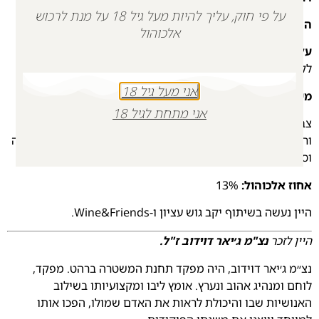
על פי חוק, עליך להיות מעל גיל 18 על מנת לרכוש
הרכב זני:
100% ענבי גוורצטרמינר.
שנת בציר:
2024.
אלכוהול
על הייצור:
בציר ידני, תסיסה קרה וארוכה, הפסקת התסיסה
לקראת סיומה והשארת 15 גרם סוכר לליטר.
אני מעל גיל 18
מיקום הכרם:
כרם יחיד באזור אבו נופל.
אני מתחת לגיל 18
צבע קש ירקרק, עוצמת הריח גבוהה, בעיקר בולטים ריחות של
ורדים ופירות טרופיים כליצ'י. ליין מתיקות עדינה, חמיצות נעימה
וסיומת מבושמת וארוכה.
אחוז אלכוהול:
13%
היין נעשה בשיתוף יקב גוש עציון ו-Wine&Friends.
היין לזכר
נצ"מ ג׳יאר דוידוב ז"ל.
נצ״מ ג׳יאר דוידוב, היה מפקד תחנת המשטרה ברהט. מפקד,
לוחם ומנהיג אהוב ונערץ. אומץ ליבו ומקצועיותו בשילוב
האנושיות שבו והיכולת לראות את האדם שמולו, הפכו אותו