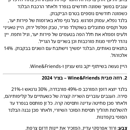
ענבים במשך שמונה חודשים בנפרד ולאחר הרכבת הבלנד
כשמונה חודשים נוספים בטרם הביקבוק.
בלנד נפלא, עמוק ומרגש. בעל גוף מלא בארומות של פירות יער,
פטל וקסיס מתובלים בשוקולד מריר, טבק ופלפל ירוק. היין טאניני
ולעיס וממלא את חלל הפה בטעמים של פירות יער, וניל ותפוז. יין
נהדר לליווי מנות מורכבות וכן בשרים על הגריל.
בתנאים נאותים, הבלנד ימשיך וישתבח עם השנים בבקבוק. 14%
אלכוהול.
היין נעשה בשיתוף יקב גוש עציון ו-Wine&Friends.
2. רוזה
מבית Wine&Friends – בציר 2024
בלנד יוצא דופן המורכב מ-49% מורבדרה, 30% גרנאש ו-21%
סירה. הענבים עוברים השריה קצרה של כשעתיים על קליפותיהם,
ולאחר מכן סחיטה עדינה ותסיסה קרה. כל זן מותסס בנפרד עד
להשלמת תהליך תסיסת הסוכר השיורי, ולאחר מכן נבנה הבלנד
הסופי בקפדנות.
צבע:
ורוד אפרסקי עדין, המזכיר את יינות דרום צרפת.