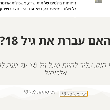
ניחוחות בולטים של תות שדה, אשכולית אדומה ופ
כל שלוק ומשאיר טעם של עוד. היין נוצר בשיתוף יקב בן דוד ו-ds. 13%
3. יין אדום – בלנד פטי ורדו מובחר – עוצמתי, א
בחביות עץ אלון צרפתיות, מה שהעניק לו עושר 
אם עברת את גיל 18?
עמוקים של שזיף שחור, פלפל שחור, קסיס, אדמה
אלגנטית, נעימה ומאוזנת.
+
-
על פי חוק, עליך להיות מעל גיל 18
הוספה לסל
אלכוהול
אני מתחת לגיל 18
אני מעל גיל 18