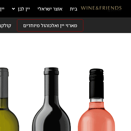
בית
אוצר ישראלי
יין לבן
יין
מארזי יין ואלכוהול מיוחדים
קולקצ