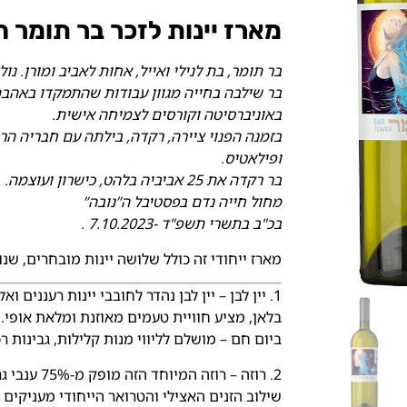
מארז יינות לזכר בר תומר ה
בר תומר, בת לנילי ואייל, אחות לאביב ומורן. נו
בר שילבה בחייה מגוון עבודות שהתמקדו באהבתה
באוניברסיטה וקורסים לצמיחה אישית.
בזמנה הפנוי ציירה, רקדה, בילתה עם חבריה הר
ופילאטיס.
בר רקדה את 25 אביביה בלהט, כישרון ועוצמה.
מחול חייה נדם בפסטיבל ה”נובה”
בכ"ב בתשרי תשפ"ד -7.10.2023 .
מארז ייחודי זה כולל שלושה יינות מובחרים, שנ
בלאן, מציע חוויית טעמים מאוזנת ומלאת אופי. 
ביום חם – מושלם לליווי מנות קלילות, גבינות רכות ודגים. אחוז אל
שילוב הזנים האצילי והטרואר הייחודי מעניקים ליי