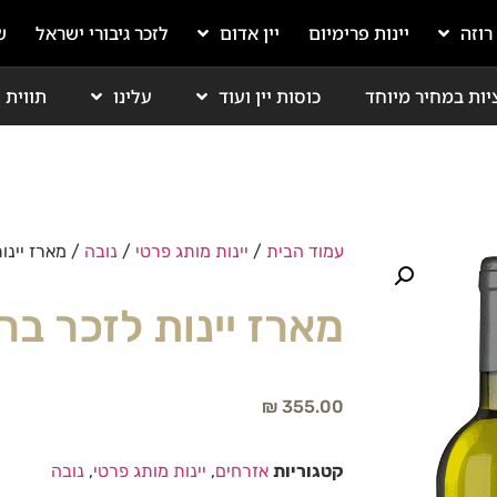
 רוזה
יינות פרימיום
יין אדום
לזכר גיבורי ישראל
ש
יות במחיר מיוחד
כוסות יין ועוד
עלינו
תווית י
עמוד הבית
/
יינות מותג פרטי
/
נובה
/ מארז יינו
מארז יינות לזכר בר
₪
355.00
קטגוריות
אזרחים
,
יינות מותג פרטי
,
נובה