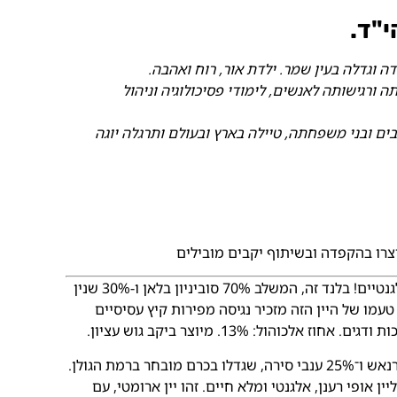
י"ד.
לדה וגדלה בעין שמר. ילדת אור, רוח ואהבה.
 ורגישותה לאנשים, לימודי פסיכולוגיה וניהול
בים ובני משפחתה, טיילה בארץ ובעולם ותרגלה יוגה
וצרו בהקפדה ובשיתוף יקבים מובילים
1. יין לבן – יין לבן נהדר לחובבי יינות רעננים ואלגנטיים! בלנד זה, המשלב 70% סוביניון בלאן ו-30% שנין
טעמו של היין הזה מזכיר נגיסה מפירות קיץ עסיסיים
כוהול: 13%. מיוצר ביקב גוש עציון.
2. רוזה – רוזה המיוחד הזה מופק מ-75% ענבי גרנאש ו־25% ענבי סירה, שגדלו בכרם מובחר ברמת הגולן.
ן אופי רענן, אלגנטי ומלא חיים. זהו יין ארומטי, עם