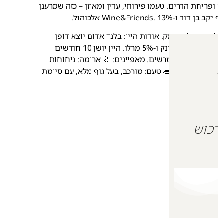
ריחת הדרים. טעמו פירותי, עדין ומאוזן – כזה שמרענן
Wine&Frien אלכוהול.
לגנטי ומלא עומק. אודות היין: בלנד אדום יוצא דופן
המורכב מ-60% פטי ורדו, 18% קברנה סוביניון, 17% קברנה פרנק ו-5% מרלו. היין יושן 10 חודשים
טעמים ומבנה מרשים. מאפיינים: 👃 ארומה: ניחוחות
 ואקליפטוס 👄 טעם: מורכב, בעל גוף מלא, עם סיומת
 על מנת לרכוש