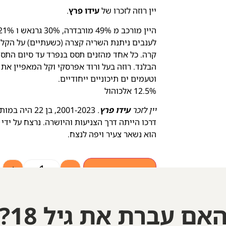
יין רוזה לזכרו של
עידו פרץ
.
היין מורכב מ 49% מורבדרה, 30% גרנאש ו 21% סירה.
לענבים ניתנת השריה קצרה (כשעתיים) על הקל
קרה. כל אחד מהזנים תסס בנפרד עד סיום התסיס
הבלנד. רוזה בעל ורוד אפרסקי וקל המאפיין את י
וטעמים ים תיכוניים ייחודיים.
12.5% אלכוהול
יין לזכר
עידו פרץ
.
2001-2023, בן 22 היה במותו.
דרכו הייתה דרך הצניעות והיושרה. נרצח על ידי מחב
הוא נשאר צעיר ויפה לנצח.
+
-
הוספה לסל
אם עברת את גיל 18?