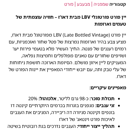
קטגוריה
שמפניה | מבעבע | פורט
יין פורט פורטוגלי LBV מבית דאו'ז – חוויה עוצמתית של
טעמים וארומות
יין פורט LBV (Late Bottled Vintage) מפורטוגל מבית דאו'ז,
מציע צבע בהיר וארומות נמרצות של פטל שחור ואוכמניות, עם
רמזים רעננים של מנטה. החיך העשיר מלא בטעמי פירות יער
ושזיפים שחורים עם טאנים מפולפלים וחמיצות נפלאה,
המעניקים ליין איזון מושלם. הסיומת הארוכה חושפת ניחוחות
של עלי טבק ותה, עם יובש ייחודי המאפיין את יינות הפורט של
דאו'ז.
מאפיינים עיקריים:
תכולת סוכר:
כ-98 גרם לליטר,
אלכוהול:
20%
זני ענבים:
מגפנים בוגרות בכרמים היוקרתיים קינטה דו
בונפים וקינטה סניורה דה ריביירה, המניבים את הענבים
לאיכות פורט וינטאג' של דאו'ז
תהליך ייצור ייחודי:
הענבים נדרכים בגת רובוטית בשיטה