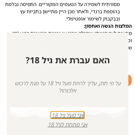
מסורתית לשמירה על הטעמים המקוריים. התסיסה נבלמת
בהוספת ברנדי, ולאחר מכן היין מתיישן בחביות עץ
ובבקבוק לשימור אופטימלי.
המלצות הגשה ואחסון:
מתאים לצד קינוחי שוקולד מריר או גבינות מיושנות כמו צ'דר
ומאנצ'גו. נשמר בבקבוק מעל 20 שנה וניתן ליהנות ממנו עד 6-8
שבועות לאחר הפתיחה ללא צורך בדיקנטר.
האם עברת את גיל 18?
+
-
על פי חוק, עליך להיות מעל גיל 18 על מנת לרכוש
הוספה לסל
אלכוהול
אני מעל גיל 18
אני מתחת לגיל 18