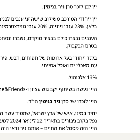
יין לבן לזכר סרן
ניר בנימין
.
בלאן, 23% ענבי ויונייה, 20% ענבי גווירצטרמינר, 9% ענבי שרדונה, 9% ענבי רוסאן ו 9%- ענבי שנין בלאן.
בטרם הבקבוק.
בלנד ייחודי בעל ארומות של תפוחים, דבש, פירות
עם מאכלי ים ואוכל אסייתי.
13% אלכוהול.
היין נעשה בשיתוף יקב גוש עציון ו-Wine&Friends.
היין לזכרו של סרן
ניר בנימין
הי"ד.
יחיד במינו, איש של ארץ ישראל, שתמיד עשה הכ
נפל בקרב גיבורים בתאריך 22 לינואר 2024 למען המדינה שכה אהב.
היין הזה מסמל את החיים – אותם ניר ודאי היה 
כשתפתחו את הבקבוק, תרימו לזכרו של ניר.