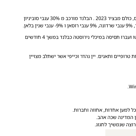
יין ייחודי המורכב משילוב שישה זני ענבים לבנים, כולם מבציר 2023 . הבלנד מורכב מ 30% ענבי סוביניון
הענבים נבצרו כולם בבציר מוקדם, נשברו ונסחטו ועברו תסיסה במיכלי נירוסטה כבלנד במשך 4 חודשים
 טרופיים ותאנים. יין נהדר וכייפי אשר ישתלב מצויין
ל למען אחדות, אחווה וחברות.
רוצה שנמשיך לחגוג.