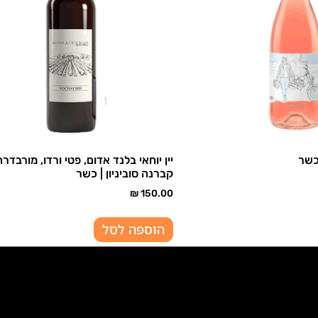
כשר
יין יוחאי בלנד אדום, פטי ורדו, מורבדרה
קברנה סוביניון | כשר
₪
150.00
הוספה לסל