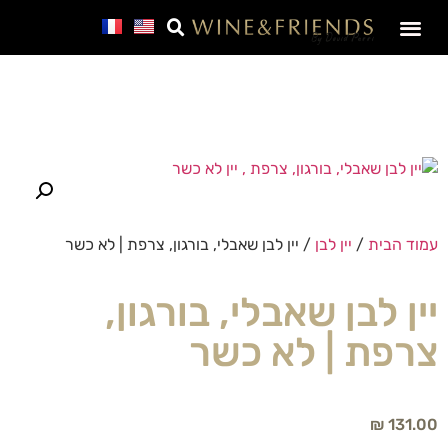
שמפניה | מבעבע | פורט
קולקציות במחיר מיוחד
תווית יין אישית
לזכר גיבורי ישראל
כוסות יין ועוד
Manage Profile
יינות פרימיום
מארזי יין ואלכוהול מיוחדים
זמני משלוחים לפסח – מתי ההזמנה שלי תגיע?
SALE – מבצע חבר
שובר מתנה – גיפט קארד
עמוד הבית
/
יין לבן
/ יין לבן שאבלי, בורגון, צרפת | לא כשר
יין לבן שאבלי, בורגון,
צרפת | לא כשר
₪
131.00