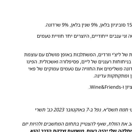
 זני ענבים ייחודיים, היוצרים יחד חוויית טעמים
ות של ליצ’י וורדים, המשתלבות באופן מושלם עם עוצמת
בניחוחות רעננים של ליים, פסיפלורה ואשכולית. הפינו
רדונה משלימים את החוויה עם טעמים עמוקים של פאי
ן ומתקתקות עדינה.
נולד וגדל בקיבוץ עלומים – נולד ב- 30.6.2001, ט׳ תמוז תשס"א. נפל ב-7 באוקטובר 2023 כב' תשרי
והב את הזולת, שאף להצטיין בתחום המחשבים ולהיות יזם
מחלקה שלי יהיה רעות, משמעת וצדקת הדרך (הוא