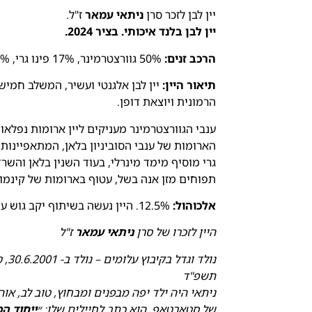
יין לבן לזכר סרן
ניתאי עמאר
ז"ל.
יין לבן בלנד איכותי. בציר 2024.
הרכב זנים:
50% גוורצטרמינר, 17% פינו גרי, 15% סוביניון בלאן, 9% שנין בלאן, 9% שרדונה.
תיאור היין:
יין לבן אלגנטי ועשיר, המשלב חמישה
הרמונית ויוצאת דופן.
ענבי הגוורצטרמינר מעניקים ליין ארומות נפלא
הארומות של ענבי הסוביניון בלאן, המתאפיינות 
גרי מוסיף מימד מינרלי, בעוד השנין בלאן והש
תפוחים מזן אנה בשל, עטוף בארומות של קינמו
אלכוהול:
12.5%. היין נעשה בשיתוף יקב גוש עציון ו-Wine&Friends.
היין לזכרו של סרן
ניתאי עמאר
ז"ל
תשפ"ד
ניתאי היה ילד יפה מבפנים ומבחוץ, טוב לב, א
של סטארטאפ. הוא כתב לחיילים שלו: ״
ייחוד ה