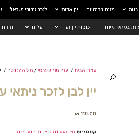
 רוזה
יינות פרימיום
יין אדום
לזכר גיבורי ישראל
ש
יות במחיר מיוחד
כוסות יין ועוד
עלינו
תווית י
עמוד הבית
/
יינות מותג פרטי
/
חיל ההנדסה
/ יי
יין לבן לזכר ניתאי 
₪
110.00
קטגוריות
חיל ההנדסה
,
יינות מותג פרטי