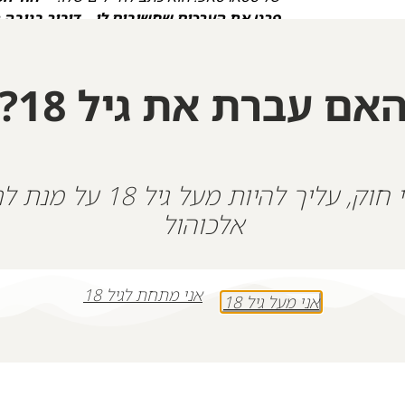
פרט את הערכים שחשובים לו… דיבור בגובה 
אישית וכו׳)״
הוא כתב ביומן האישי שלו: על הסטיקר שלי יהיה 
הרעש
".
אם עברת את גיל 18?
+
-
הוספה לסל
על פי חוק, עליך להיות מעל גיל 18
אלכוהול
אני מתחת לגיל 18
אני מעל גיל 18