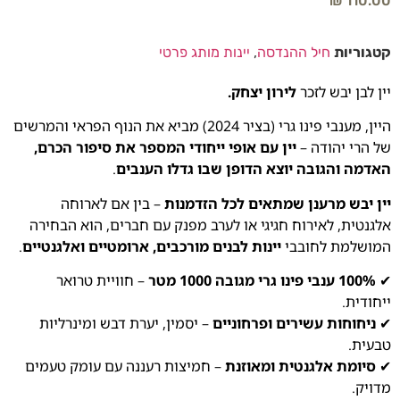
₪
110.00
קטגוריות
חיל ההנדסה
,
יינות מותג פרטי
יין לבן יבש לזכר
לירון יצחק.
היין, מענבי פינו גרי (בציר 2024) מביא את הנוף הפראי והמרשים
של הרי יהודה –
יין עם אופי ייחודי המספר את סיפור הכרם,
האדמה והגובה יוצא הדופן שבו גדלו הענבים
.
יין יבש מרענן שמתאים לכל הזדמנות
– בין אם לארוחה
אלגנטית, לאירוח חגיגי או לערב מפנק עם חברים, הוא הבחירה
המושלמת לחובבי
יינות לבנים מורכבים, ארומטיים ואלגנטיים
.
✔
100% ענבי פינו גרי מגובה 1000 מטר
– חוויית טרואר
ייחודית.
✔
ניחוחות עשירים ופרחוניים
– יסמין, יערת דבש ומינרליות
טבעית.
✔
סיומת אלגנטית ומאוזנת
– חמיצות רעננה עם עומק טעמים
מדויק.