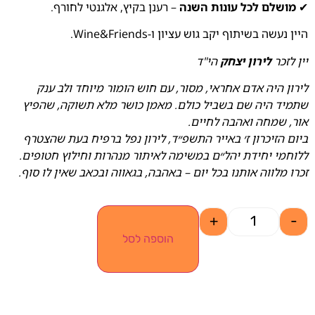
✔
מושלם לכל עונות השנה
– רענן בקיץ, אלגנטי לחורף.
היין נעשה בשיתוף יקב גוש עציון ו-Wine&Friends.
יין לזכר
לירון יצחק
הי"ד
לירון היה אדם אחראי, מסור, עם חוש הומור מיוחד ולב ענק
שתמיד היה שם בשביל כולם. מאמן כושר מלא תשוקה, שהפיץ
אור, שמחה ואהבה לחיים.
ביום הזיכרון ז׳ באייר התשפ״ד, לירון נפל ברפיח בעת שהצטרף
ללוחמי יחידת יהל״ם במשימה לאיתור מנהרות וחילוץ חטופים.
זכרו מלווה אותנו בכל יום – באהבה, בגאווה ובכאב שאין לו סוף.
+
-
הוספה לסל