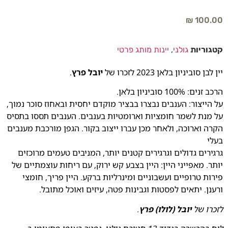
₪
100.00
קטגוריות
גולני
,
יינות מותג פרטי
יין לבן סוביניון בלאן 2023 לזכרו של
יובל פרץ
.
הרכב זנים: 100% סוביניון בלאן.
על הייצור: הענבים נבצרו בבציר מוקדם יחסית ובאחוז סוכר נמוך,
על מנת לשמר חומציות וארומטיות בענבים. הענבים תססו בתסיס
הקרה וארוכה, ולאחר מכן עברו ייצוב בקור. הגפן מורכבת מענבים
בעלי
גרגירים גדולים וגרגירים קטנים יותר, המניבים טעמים מרוכזים
יותר. מאפייני היין: היין בצבע קש ירוק, עם ריחות עוצמתיים של
פירות טרופיים ועשבוניים ומינרליות ברקע. היין פריך, חומצי
ורענן. יתאים לפסטות וגבינות פטה, עיזים ואוכל מתובל.
לזכרו של
יובל (לולו) פרץ
.