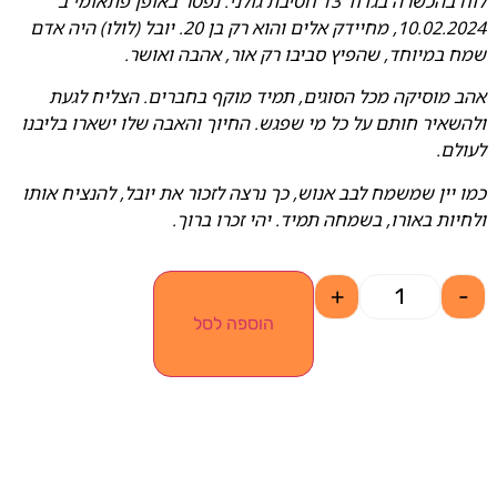
לוח בהכשרה בגדוד 13 חטיבת גולני. נפטר באופן פתאומי ב
10.02.2024, מחיידק אלים והוא רק בן 20. יובל (לולו) היה אדם
שמח במיוחד, שהפיץ סביבו רק אור, אהבה ואושר.
אהב מוסיקה מכל הסוגים, תמיד מוקף בחברים. הצליח לגעת
ולהשאיר חותם על כל מי שפגש. החיוך והאבה שלו ישארו בליבנו
לעולם.
כמו יין שמשמח לבב אנוש, כך נרצה לזכור את יובל, להנציח אותו
ולחיות באורו, בשמחה תמיד. יהי זכרו ברוך.
+
-
הוספה לסל