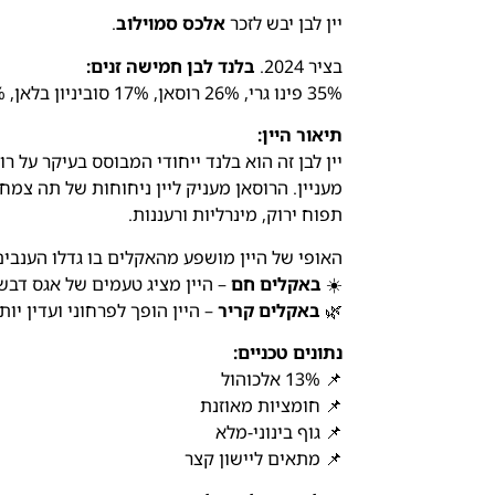
יין לבן יבש לזכר
אלכס סמוילוב
.
בציר 2024.
בלנד לבן חמישה זנים:
35% פינו גרי, 26% רוסאן, 17% סוביניון בלאן, 17% שרדונה, 5% ויונייה.
תיאור היין:
יין לבן זה הוא בלנד ייחודי המבוסס בעיקר על רו
מעניין. הרוסאן מעניק ליין ניחוחות של תה צמחי
תפוח ירוק, מינרליות ורעננות.
האופי של היין מושפע מהאקלים בו גדלו הענבים
☀️
באקלים חם
– היין מציג טעמים של אגס דבש
🌿
באקלים קריר
– היין הופך לפרחוני ועדין י
נתונים טכניים:
📌 13% אלכוהול
📌 חומציות מאוזנת
📌 גוף בינוני-מלא
📌 מתאים ליישון קצר