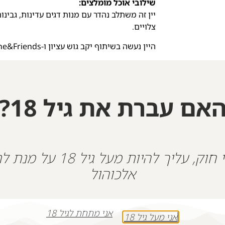
שילובי אוכל מומלצים:
יין זה משתלב נהדר עם מנות דגים עדינות, גבינו
צלויים.
היין נעשה בשיתוף יקב גוש עציון ו-Wine&Friends.
היין לזכר
אלכס סמוילוב
ז"ל.
אלכס נולד בבלארוס ועלה ארצה יחד עם משפחתו בגיל 9 . משפחתו וקרוביו קראו לו גם שור
אלכס היה אדם מדהים ואהוב. הוא דאג תמיד לכ
אם עברת את גיל 18?
לצחוק ולעשות שטויות. הוא אהב לעשן נרגילה וה
ב- 7.10 עבד אלכס כמאבטח בפסטיבל ”נוב
הטרור על העוטף נרצחו השניים בידי מחבלי
יהי זכרו ברוך
על פי חוק, עליך להיות מעל גיל 18
אלכוהול
+
-
הוספה לסל
אני מתחת לגיל 18
אני מעל גיל 18