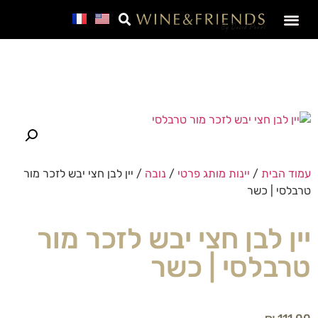
שמפניה | מבעבע | פורט
קולקציות במחיר מיוחד
תווית יין אישית
לזכר גיבורי ישראל
כוסות יין ועוד
Manage Profile
יינות פרימיום
מארזי יין ואלכוהול מיוחדים
זמני משלוחים לפסח – מתי ההזמנה שלי תגיע?
SALE – מבצע חבר
שובר מתנה – גיפט קארד
עמוד הבית
/
יינות מותג פרטי
/
נובה
/ יין לבן חצי יבש לזכר מור
טרבלסי | כשר
יין לבן חצי יבש לזכר מור
טרבלסי | כשר