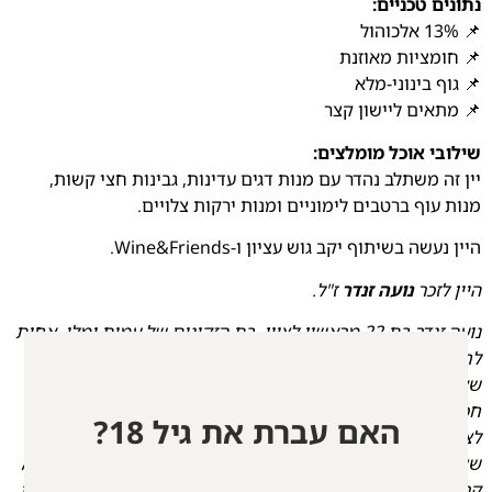
נתונים טכניים:
📌 13% אלכוהול
📌 חומציות מאוזנת
📌 גוף בינוני-מלא
📌 מתאים ליישון קצר
שילובי אוכל מומלצים:
יין זה משתלב נהדר עם מנות דגים עדינות, גבינות חצי קשות,
מנות עוף ברטבים לימוניים ומנות ירקות צלויים.
היין נעשה בשיתוף יקב גוש עציון ו-Wine&Friends.
היין לזכר
נועה זנדר
ז"ל.
נועה זנדר בת 22 מראשון לציון, בת הזקונים של עמית ומלי, אחות
לחן, גל ויובל. נועה היתה קרן שמש בעולם והאירה בכל מקום
שאליו הגיעה, תמיד עם חיוך רחב, טעם משובח, לב פתוח, עצה
חכמה, קללה עסיסית ואנרגיות ממכרות. היא אהבה לרקוד,
האם עברת את גיל 18?
לצחוק, לעבוד קשה, להשיג מטרות שהציבה לעצמה, לסייע למי
שצריך ולקבל את האחר. לקבוצת הוואטסאפ שלה עם עצמה היא
קראה "זה הזמן לתת בראש" והאמינה שצריך לנצל כל רגע ולחיות