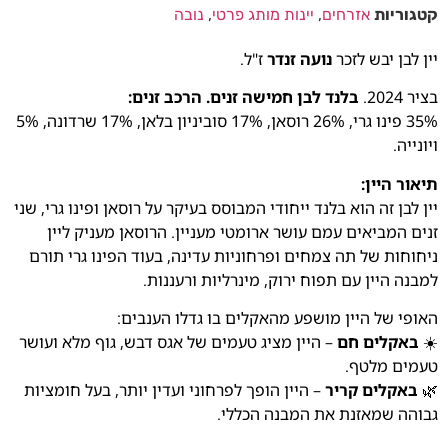
קטגוריות
אזרחים
,
יינות מותג פרטי
,
נובה
יין לבן יבש לזכר
נועה זנדר
ז"ל.
בציר 2024.
בלנד לבן חמישה זנים. הרכב זנים:
35% פינו גרי, 26% רוסאן, 17% סוביניון בלאן, 17% שרדונה, 5%
ויונייה.
תיאור היין:
יין לבן זה הוא בלנד ייחודי המבוסס בעיקר על רוסאן ופינו גרי, שני
זנים המביאים עמם עושר ארומטי מעניין. הרוסאן מעניק ליין
ניחוחות של תה צמחים ופרחוניות עדינה, בעוד הפינו גרי תורם
למבנה היין עם תפוח ירוק, מינרליות ורעננות.
האופי של היין מושפע מהאקלים בו גדלו הענבים:
☀️
באקלים חם
– היין מציג טעמים של אגס דבש, גוף מלא ועושר
טעמים מלטף.
🌿
באקלים קריר
– היין הופך לפרחוני ועדין יותר, בעל חומציות
גבוהה שמאזנת את המבנה הכללי.