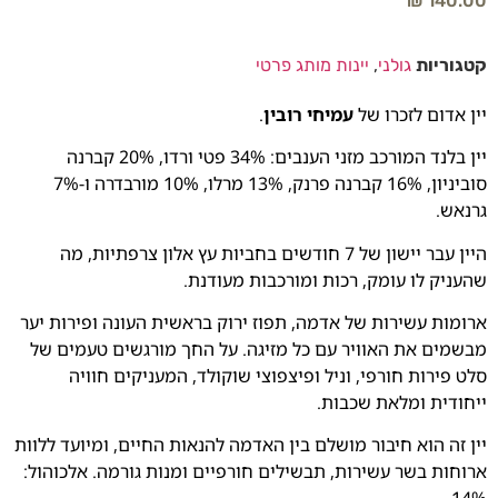
₪
140.00
קטגוריות
גולני
,
יינות מותג פרטי
יין אדום לזכרו של
עמיחי רובין
.
יין בלנד המורכב מזני הענבים: 34% פטי ורדו, 20% קברנה
סוביניון, 16% קברנה פרנק, 13% מרלו, 10% מורבדרה ו-7%
גרנאש.
היין עבר יישון של 7 חודשים בחביות עץ אלון צרפתיות, מה
שהעניק לו עומק, רכות ומורכבות מעודנת.
ארומות עשירות של אדמה, תפוז ירוק בראשית העונה ופירות יער
מבשמים את האוויר עם כל מזיגה. על החך מורגשים טעמים של
סלט פירות חורפי, וניל ופיצפוצי שוקולד, המעניקים חוויה
ייחודית ומלאת שכבות.
יין זה הוא חיבור מושלם בין האדמה להנאות החיים, ומיועד ללוות
ארוחות בשר עשירות, תבשילים חורפיים ומנות גורמה. אלכוהול: