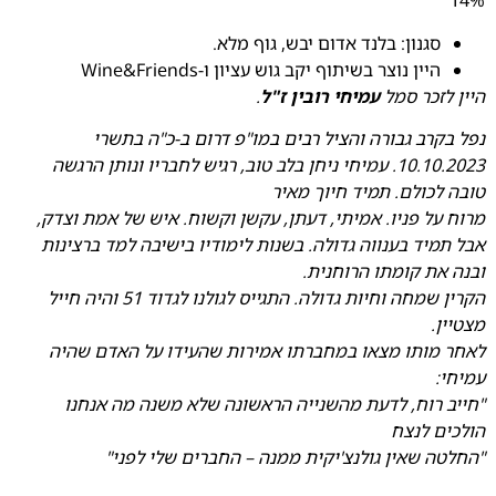
14%
סגנון: בלנד אדום יבש, גוף מלא.
היין נוצר בשיתוף יקב גוש עציון ו-Wine&Friends
היין לזכר סמל
עמיחי רובין ז"ל
.
נפל בקרב גבורה והציל רבים במו"פ דרום ב-כ"ה בתשרי
10.10.2023. עמיחי ניחן בלב טוב, רגיש לחבריו ונותן הרגשה
טובה לכולם. תמיד חיוך מאיר
מרוח על פניו. אמיתי, דעתן, עקשן וקשוח. איש של אמת וצדק,
אבל תמיד בענווה גדולה. בשנות לימודיו בישיבה למד ברצינות
ובנה את קומתו הרוחנית.
הקרין שמחה וחיות גדולה. התגייס לגולנו לגדוד 51 והיה חייל
מצטיין.
לאחר מותו מצאו במחברתו אמירות שהעידו על האדם שהיה
עמיחי:
"חייב רוח, לדעת מהשנייה הראשונה שלא משנה מה אנחנו
הולכים לנצח
"החלטה שאין גולנצ'יקית ממנה – החברים שלי לפני"