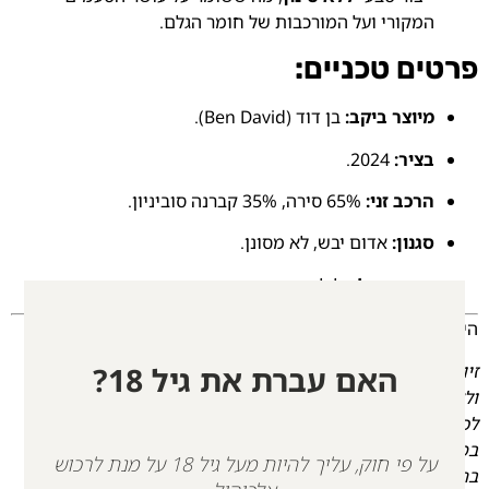
המקורי ועל המורכבות של חומר הגלם.
פרטים טכניים:
מיוצר ביקב:
בן דוד (Ben David).
בציר:
2024.
הרכב זני:
65% סירה, 35% קברנה סוביניון.
סגנון:
אדום יבש, לא מסונן.
אזור גידול:
גליל.
היין לזכר רס"ל
זיו חן
הי"ד.
האם עברת את גיל 18?
זיו בן לרוזה ואבי, נולד בכפר סבא. בוגר ישיבת ההסדר בירוחם
ולאחר מכן אברך בישיבה. בחור שקדן, איש אמת ומאיר פנים
לכולם בהתמדה. זיו כתב חיבורים תורניים ושירים רבים.
במסגרת מלחמת “חרבות ברזל” זיו גוייס למילואים בגדוד 630
על פי חוק, עליך להיות מעל גיל 18 על מנת לרכוש
בתפקיד קשר מ"פ.
יחד לחמו בעזה ובמהלך תמרון בחאן יונס,