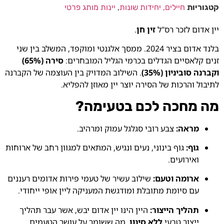
קטגוריות
חיילים, יחידות שונות
,
יינות מותג פרטי
יין אדום לזכר רס"ל
זין חן
.
בלנד אדום בציר 2024. ממסך אלגנטי ומוקפד, המשלב בין שני
זנים קלאסיים הגדלים בכרמי הגליל המובחרים:
סירה (65%)
וקברנה סוביניון (35%)
. השילוב המדויק בין העוצמה של הקברנה
לתיבול והרכות של הסירה יוצר יין מאוזן להפליא.
מה מחכה לכם בטעימה?
מראה:
צבע רובי סגלגל עמוק ומרהיב.
גוף:
גוף בינוני, נעים ונגיש, המתאים למגוון רחב של ארוחות
ואירועים.
ארומה וטעם:
שילוב עשיר של טעמי פירות אדומים רעננים
עם סיומת מתובלת ומודגשת המעניקה ליין אופי ייחודי.
תהליך הייצור:
היין הינו יין אדום יבש, אשר עבר תהליך
ייצור טבעי
ללא סינון
, מה ששומר על עושר הטעמים