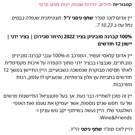
קטגוריות
חיילים, יחידות שונות
,
יינות מותג פרטי
יין אדום
לזכר סמ"ר
שחף ניסני ז"ל
. תצפיתנית שנפלה בבסיס
נחל עוז ב 7.10.23.
100% קברנה סוביניון בציר 2022 (היתר מכירה) | בציר ידני |
יישון 12 חודשים
יין אדום קלאסי ועשיר, המורכב מ-100% ענבי קברנה סוביניון
מובחרים, שנבצרו בבציר ידני מתוך הקפדה על איכות מקסימלית.
לאחר תסיסה מבוקרת שנמשכה כשבועיים, היין התיישן במשך 12
חודשים בחביות עץ אלון צרפתיות, שהעניקו לו עומק, רכות
ומורכבות.
יין זה מוכן לשתייה כבר כעת, אך בעל פוטנציאל התיישנות מרשים
של עד חמש שנים נוספות, אשר יעמיקו את טעמו ואת האופי
האלגנטי שלו. היין נעשה בשיתוף יקב גוש עציון ו-
Wine&Friends.
היין לזכר סמ"ר
שחף ניסני
הי"ד.