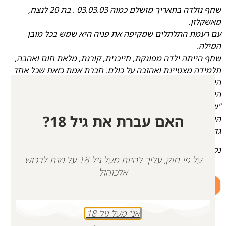
שחף נולדה בתאריך מושלם כמוה 03.03.03 . בת 20 לנצח,
מאשקלון.
עם רעמת התלתלים שמקיפה את פניה היא שמש בכל מובן
המילה.
שחף הייתה ילדה מפונקת, חייכנית, קורנת, מלאת חום ואהבה,
תלמידה מצטיינת ואהובה על כולם. חברת אמת כזאת שכל אחד
היה רוצה לעצמו, ילדת נחת, אדם מיוחד עם לב עצום.
היא הגיעה לאחר ניסיונות הריון כושלים ולכן כינתה את עצמה
"שחף הנסיכה".
האם עברת את גיל 18?
היא הבייבי של הוריה אילנה ורחמים, הקטנה מבין 4 אחים
גדולים: מושיקו, ספיר ודולב.
נפלה בבסיס נחל עוז ב7.10.23. יהי זכרה ברוך.
על פי חוק, עליך להיות מעל גיל 18 על מנת לרכוש
אלכוהול
+
-
הוספה לסל
אני מעל גיל 18