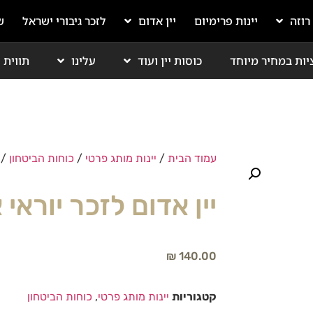
 רוזה
יינות פרימיום
יין אדום
לזכר גיבורי ישראל
ש
יות במחיר מיוחד
כוסות יין ועוד
עלינו
תווית י
עמוד הבית
/
יינות מותג פרטי
/
כוחות הביטחון
/ 
יין אדום לזכר יוראי 
₪
140.00
קטגוריות
יינות מותג פרטי
,
כוחות הביטחון