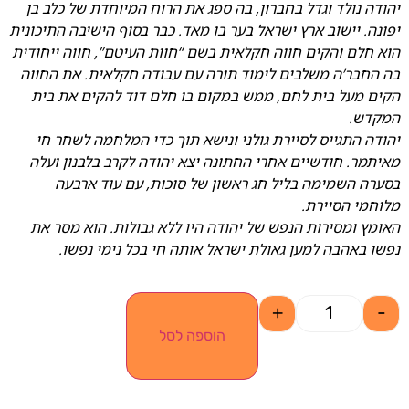
יהודה נולד וגדל בחברון, בה ספג את הרוח המיוחדת של כלב בן
יפונה. יישוב ארץ ישראל בער בו מאד. כבר בסוף הישיבה התיכונית
הוא חלם והקים חווה חקלאית בשם “חוות העיטם”, חווה ייחודית
בה החבר’ה משלבים לימוד תורה עם עבודה חקלאית. את החווה
הקים מעל בית לחם, ממש במקום בו חלם דוד להקים את בית
המקדש.
יהודה התגייס לסיירת גולני ונישא תוך כדי המלחמה לשחר חי
מאיתמר. חודשיים אחרי החתונה יצא יהודה לקרב בלבנון ועלה
בסערה השמימה בליל חג ראשון של סוכות, עם עוד ארבעה
מלוחמי הסיירת.
האומץ ומסירות הנפש של יהודה היו ללא גבולות. הוא מסר את
נפשו באהבה למען גאולת ישראל אותה חי בכל נימי נפשו.
+
-
הוספה לסל