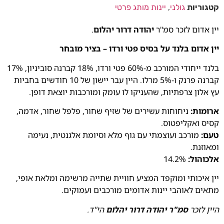
קטגוריות
גולני
,
יינות מותג פרטי
יין אדום לזכר סמ"ר
יהודה דרור יהלום
.
יין אדום בלנד על בסיס פטי ורדו – בציר מובחר
בלנד ייחודי המורכב מ-60% פטי ורדו, 18% קברנה סוביניון, 17%
קברנה פרנק ו-5% מרלו. היין עבר יישון של 10 חודשים בחביות
עץ אלון צרפתיות, שהעניקו לו עומק ומורכבות יוצאת דופן.
ארומות:
ניחוחות עשירים של שזיף שחור, פלפל שחור, אדמה,
קסיס ואקליפטוס.
טעם:
מורכב ועוצמתי עם גוף מלא וסיומת אלגנטית, נעימה
ומאוזנת.
אלכוהול:
14.2%
יין איכותי ומוקפד המציע חוויית שתייה מרשימה ומלאת אופי,
מתאים לאוהבי יינות אדומים מורכבים ועמוקים.
היין לזכר
סמ"ר יהודה דרור יהלום
הי"ד.