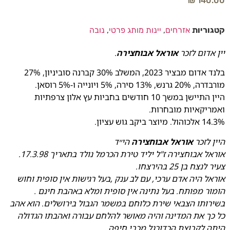
₪
140.00
קטגוריות
אזרחים
,
יינות מותג פרטי
,
נובה
יין אדום לזכר
אוראל אבוחצירה
.
בלנד אדום מבציר 2023, המשלב 30% קברנה סוביניון, 27%
מורבדרה, 20% גרנש, 13% סירה, 5% ויונייה ו-5% רוסאן.
היין התיישן במשך 10 חודשים בחביות עץ אלון צרפתיות
ואמריקאיות מובחרות.
14.3% אלכוהול. מיוצר ביקב גוש עציון.
היין לזכר
אוראל אבוחצירה
הי״ד
אוראל אבוחצירה ז"ל יליד טירת הכרמל נולד בתאריך 17.3.98.
צעיר לנצח בן 25 בהירצחו.
אוראל היה אדם ערכי, עם לב ענק ,בעל רגישות אין סופית וחוש
הומור מפותח. בעל נתינה אין סופית ומלא באהבת חינם .
בשירותו הצבאי שירת כלוחם במשמר הגבול בירושלים. הוא אהב
כל כך את המדינה והיה מאושר להלחם עבורה ואהבתו הגדולה
היתה לקבוצת הכדורגל מכבי חיפה.