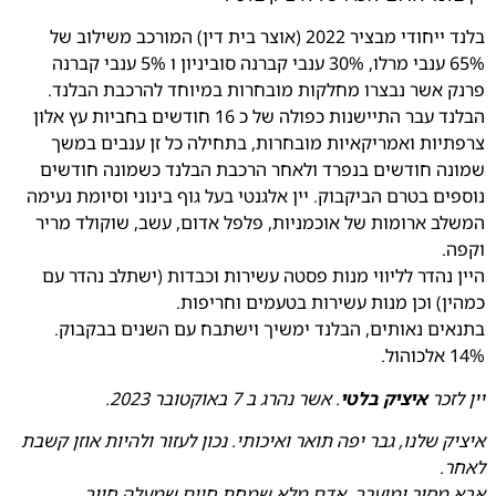
בלנד ייחודי מבציר 2022 (אוצר בית דין) המורכב משילוב של
65% ענבי מרלו, 30% ענבי קברנה סוביניון ו 5% ענבי קברנה
פרנק אשר נבצרו מחלקות מובחרות במיוחד להרכבת הבלנד.
הבלנד עבר התיישנות כפולה של כ 16 חודשים בחביות עץ אלון
צרפתיות ואמריקאיות מובחרות, בתחילה כל זן ענבים במשך
שמונה חודשים בנפרד ולאחר הרכבת הבלנד כשמונה חודשים
נוספים בטרם הביקבוק. יין אלגנטי בעל גוף בינוני וסיומת נעימה
המשלב ארומות של אוכמניות, פלפל אדום, עשב, שוקולד מריר
וקפה.
היין נהדר לליווי מנות פסטה עשירות וכבדות (ישתלב נהדר עם
כמהין) וכן מנות עשירות בטעמים וחריפות.
בתנאים נאותים, הבלנד ימשיך וישתבח עם השנים בבקבוק.
14% אלכוהול.
יין לזכר
איציק בלטי
. אשר נהרג ב 7 באוקטובר 2023.
איציק שלנו, גבר יפה תואר ואיכותי. נכון לעזור ולהיות אוזן קשבת
לאחר.
אבא מסור ומוערך, אדם מלא שמחת חיים שמעלה חיוך