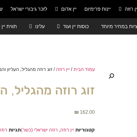
ין רוזה
יינות פרימיום
יין אדום
לזכר גיבורי ישראל
שמ
יות במחיר מיוחד
כוסות יין ועוד
עלינו
תווית יין
עמוד הבית
/
יין רוזה
/ זוג רוזה מהגליל, העליון וה
זוג רוזה מהגליל, ה
₪
162.00
קטגוריות
יין רוזה
,
רוזה ישראלי (כשר)
תגיות
רוזה