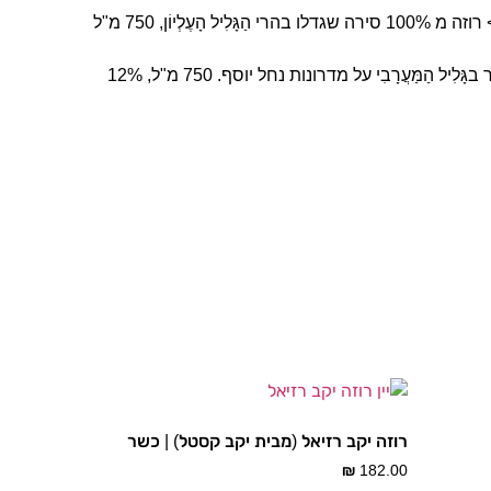
שני רוזה ישראליים – רוזה אביב, יקב הרי גליל >> רוזה מ 100% סירה שגדלו בהרי הַגָּלִיל הָעֶלְיוֹן, 750 מ"ל
רוזה, יקב כישור, מקור הענבים בכרמים של כישור בגָּלִיל הַמַּעֲרָבִי על מדרונות נחל יוסף. 750 מ"ל, 12%
רוזה יקב רזיאל (מבית יקב קסטל) | כשר
₪
182.00