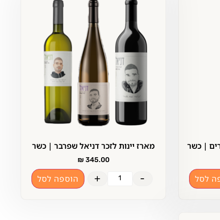
רים | כשר
מארז יינות לזכר דניאל שפרבר | כשר
₪
345.00
+
-
ה לסל
הוספה לסל