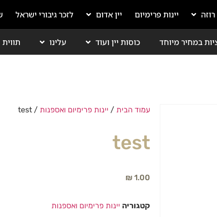
 רוזה
יינות פרימיום
יין אדום
לזכר גיבורי ישראל
ש
יות במחיר מיוחד
כוסות יין ועוד
עלינו
תווית י
עמוד הבית
/
יינות פרימיום ואספנות
/ test
test
₪
1.00
קטגוריה
יינות פרימיום ואספנות