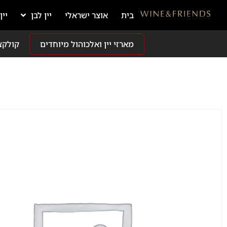
בית
אוצר ישראלי
יין לבן
יין
מארזי יין ואלכוהול מיוחדים
קולקצ