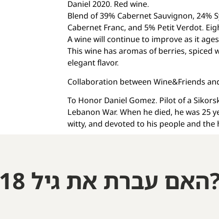
Daniel 2020. Red wine.
Blend of 39% Cabernet Sauvignon, 24% 
Cabernet Franc, and 5% Petit Verdot. Eig
A wine will continue to improve as it ages 
This wine has aromas of berries, spiced wi
elegant flavor.
Collaboration between Wine&Friends and
To Honor Daniel Gomez. Pilot of a Sikorsk
Lebanon War. When he died, he was 25 yea
witty, and devoted to his people and the 
Out of stock
ם עברת את גיל 18