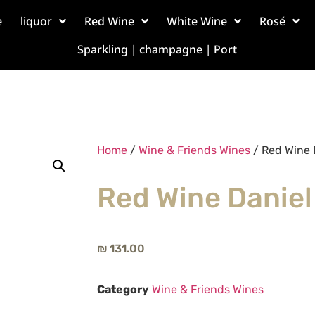
e
liquor
Red Wine
White Wine
Rosé
Sparkling | champagne | Port
Home
/
Wine & Friends Wines
/ Red Wine 
Red Wine Daniel
₪
131.00
Category
Wine & Friends Wines