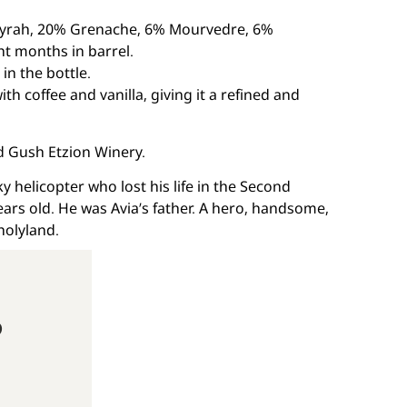
Syrah, 20% Grenache, 6% Mourvedre, 6%
ht months in barrel.
in the bottle.
th coffee and vanilla, giving it a refined and
 Gush Etzion Winery.
y helicopter who lost his life in the Second
rs old. He was Avia’s father. A hero, handsome,
holyland.
הא?