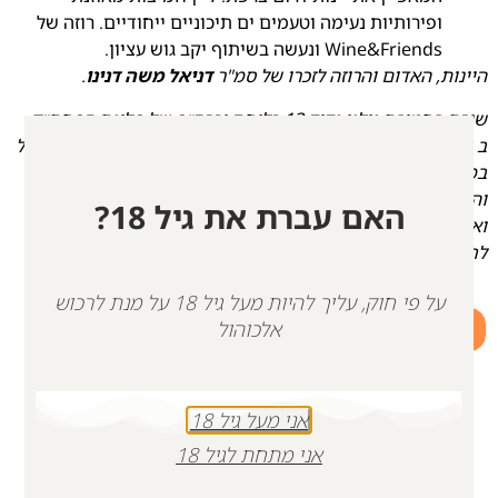
ופירותיות נעימה וטעמים ים תיכוניים ייחודיים. רוזה של
Wine&Friends ונעשה בשיתוף יקב גוש עציון.
היינות, האדום והרוזה לזכרו של סמ"ר
דניאל משה דנינו
.
שירת בחטיבת גולני גדוד 13 כלוחם וכרס״פ של פלוגת הפחת״ק.
ב 7.10.2023- דניאל נאבק מול חוליית המחבלים שחדרה לישראל
במעבר ארז ונלחם עד הרגע האחרון תוך שהגן בגופו על חייליו
והציל את הבנות בחמ״ל ובמגורים. דניאל היה עם שמחת חיים
האם עברת את גיל 18?
ואופטימיות, חיוך כובש ולב ענק. אהב כל אדם באשר הוא ודאג
לחבר ולאחד את כולם.
על פי חוק, עליך להיות מעל גיל 18 על מנת לרכוש
+
-
אלכוהול
הוספה לסל
אני מעל גיל 18
אני מתחת לגיל 18