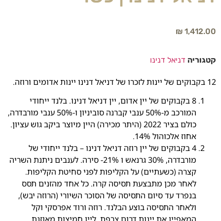
₪
1,412.00
קטגוריה
דניאל דנינו
12 בקבוקים של יינות לזכרו של דניאל דנינו יינות אדומים ורוזה.
8 בקבוקים של יין אדום, יין דניאל דנינו. בלנד ייחודי
המורכב מ-50% ענבי קברנה סוביניון ו-50% ענבי מורבדרה,
כולם בציר 2022 (היתר מכירה) היין מיוצר ביקב גוש עציון
.
אחוז אלכוהול 14%.
4 בקבוקים של יין רוזה דניאל דנינו – בלנד ייחודי של
מורבדרה, 30% גרנאש ו 21%- סירה. לענבים ניתנת השריה
קצרה (כשעתיים) על הקליפות לפני סחיטת הקליפות.
לאחר מכן מתבצעת תסיסה קרה. כל אחד מהזנים תסס
בנפרד עד סיום התסיסה של הסוכר השיורי (הרוזה יבש),
ולאחר התסיסה בוצע הבלנד. רוזה ורוד אפרסקי וקל
המאפיין את יינות דרום צרפת. ליין חמיצות מאוזנת