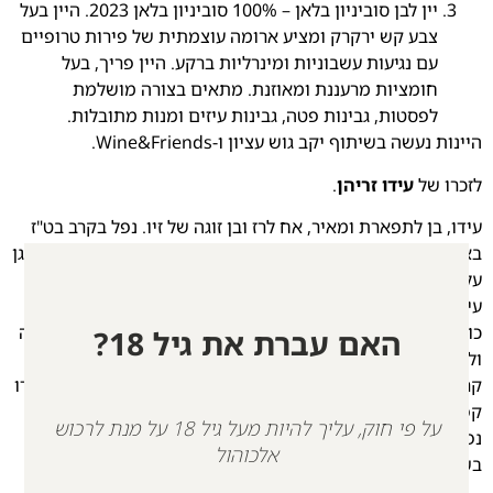
יין לבן סוביניון בלאן – 100% סוביניון בלאן 2023. היין בעל
צבע קש ירקרק ומציע ארומה עוצמתית של פירות טרופיים
עם נגיעות עשבוניות ומינרליות ברקע. היין פריך, בעל
חומציות מרעננת ומאוזנת. מתאים בצורה מושלמת
לפסטות, גבינות פטה, גבינות עיזים ומנות מתובלות.
היינות נעשה בשיתוף יקב גוש עציון ו-Wine&Friends.
לזכרו של
עידו זריהן
.
עידו, בן לתפארת ומאיר, אח לרז ובן זוגה של זיו. נפל בקרב בט"ז
באדר א' תשפ"ד. בן 20 בנופלו. נהרג על קידוש ה’ בעת שהציל והגן
על חבריו בעזה 2024
עידו הביא איתו אנרגיה של שמחה, חיוך ומוסיקה שסחפה את
כולם. ניחן ברגישות ותבונה לראות את האחר, אהב חברים, גיטרה
האם עברת את גיל 18?
ולהנות מהחיים! עידו שירת בסיירת גבעתי כלוחם-חוד וכחובש
קרבי בעורב. ב 24/02/2024- הותקלו חבריו לצוות במחבלים, עידו
קפץ מבלי לחשוב פעמיים לסייע ולחלץ אותם, שם
על פי חוק, עליך להיות מעל גיל 18 על מנת לרכוש
נפגע ונהרג במקום. משימתנו להמשיך את דרכו, להיות תמיד
אלכוהול
בשמחה, ובכל הזדמנות להרים לחיים- לעידו.