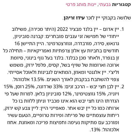
קטגוריות
גבעתי
,
יינות מותג פרטי
שלושה בקבוקי יין לזכר
עידו זריהן
.
יין אדום – יין בלנד מבציר 2022 (היתר מכירה), משילוב
ייחודי של חמישה זני ענבים מובחרים: קברנה סוביניון,
גרנאש, סירה, מורבדרה, וגוורצטרמינר. היין התיישן 16
חודשים בחביות עץ אלון צרפתיות ואמריקאיות – תחילה כל
זן בנפרד, ולאחר מכן כבלנד. בלנד בעל גוף בינוני, סיומת
ארוכה וארומות של שזיף בשל, קסיס, פלפל ירוק, משמש
וליצ'י. יין אלגנטי ומאוזן, המתאים לגבינות ולאוכל אסייתי.
צפוי להשתבח בבקבוק לאורך השנים. 13.5% אלכוהול.
יין לבן חצי יבש – הרכב זנים: 33% שרדונה, 25% רוסן, 15%
ויוניה, 15% גווצטימינר, 12% סוביניון בלאן. למרות שעל פי
הגדרתו הינו חצי יבש הוא אינו מכביד וניתן ללוות בו כל
ארוחה כמו כל יין יבש אחר. מאפייני היין: ליין צבע קש ירוק,
ריחות עוצמתיים של פריחה ופירות טרופיים, הטעם עשיר
ומורכב עם מתיקות נעימה וחמיצות פריכה ומאוזנת. אחוז
אלכוהול: 13%.