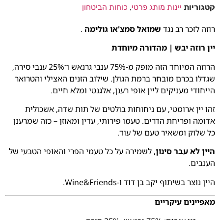
קטגוריות
יינות מותג פרטי
,
כוחות הביטחון
רוזה לזכר רב נגד
שמואל סמצ'או גולימה
.
יין רוזה יבש | מהדורה מיוחדת
הרוזה המיוחד הזה מופק מ-75% ענבי גרנאש ו־25% ענבי סירה,
שגדלו בכרם מובחר ברמת הגולן. שילוב הזנים האצילי והטרואר
הייחודי מעניקים ליין אופי רענן, אלגנטי ומלא חיים.
זהו יין ארומטי, עם ניחוחות בולטים של תות שדה, אשכולית
אדומה ופריחת הדרים. טעמו פירותי, עדין ומאוזן – כזה שמרענן
כל שלוק ומשאיר טעם של עוד.
היין לא עבר סינון
, לשמירה על כל טעמי הפרי והאופי הטבעי של
הענבים.
היין נוצר בשיתוף יקב בן דוד ו-Wine&Friends.
מאפיינים עיקריים