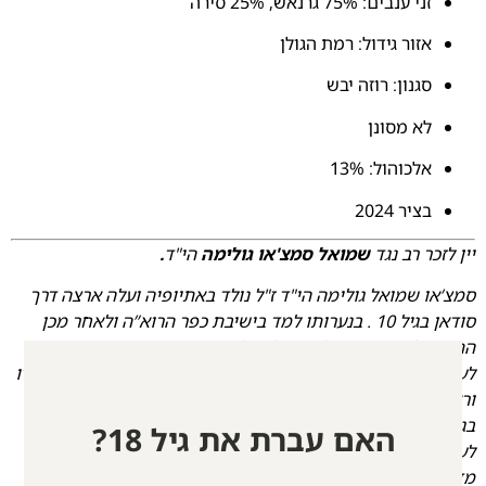
זני ענבים: 75% גרנאש, 25% סירה
אזור גידול: רמת הגולן
סגנון: רוזה יבש
לא מסונן
אלכוהול: 13%
בציר 2024
יין לזכר רב נגד
שמואל סמצ'או גולימה
הי"ד
.
סמצ’או שמואל גולימה הי"ד ז"ל נולד באתיופיה ועלה ארצה דרך
סודאן בגיל 10 . בנערותו למד בישיבת כפר הרוא”ה ולאחר מכן
התגייס למשמר הגבול והיה לחייל מוערך. בסיום השירות התגייס
לעבודה כשוטר ב
משטרת ישראל
. סמצ’או אהב מאוד את תפקידו
וראה בה שליחות, הוא היה אהוב על מפקדיו ועל האזרחים
בגזרתו. היתה לו תכונה מיוחדת שהיה מושיט ידו לכל הזקוק
האם עברת את גיל 18?
לעזרה ובפרט לחלשים והשקופים ובכך היה מקיים מצווה
מדאורייתא- “וכְִי ימָוךּ אָחִיך ומָּטָה ידָוֹ עִמָּך והְֶחֱזקְַתָּ בּוֹ גּרֵ ותְוֹשָׁב