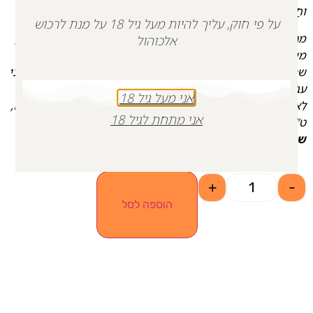
וחַָי עִמָּך”ְ (ויקרא כ”ה,ל”ה).
על פי חוק, עליך להיות מעל גיל 18 על מנת לרכוש
מרבית זמנו הושקע להרבות טוב בעולם לעיתים גם על חשבון זמן
אלכוהול
משפחה ותמיד לפני צרכיו האישיים. חבריו לשירות מספרים
שהיה מסתובב עם שני ארנקים אחד בשביל צרכיו האישיים והשני
עבור מתן צדקה “כִּי לאֹ יחְֶדַּל אֶבְיוֹן מִקֶּרֶב הָאָרֶץ עַל כֵּן אָנכִֹי מְצַוךְּ
אני מעל גיל 18
לֵאמרֹ פָּתחַֹ תִּפְתַּח אֶת ידְָך לְאָחִיך לַעֲניִךֶּ ולְּאֶבְינֹךְ בְּאַרְצֶך”ָ (דברים,
אני מתחת לגיל 18
ט”ו, י”א).
שנזכה ונלמד מדרכיו הטובות. יהי זכרו ברוך.
+
-
הוספה לסל