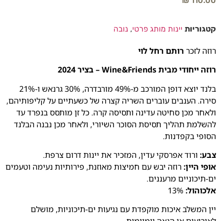
₪
110.00
קטגוריות
יינות מותג פרטי
,
נובה
רוזה לזכר
רותם רחל לוי
רוזה ייחודי מבית Wine&Friends – בציר 2024
בלנד יוצא דופן המורכב מ-49% מורבדרה, 30% גרנאש ו-21%
סירה. הענבים עוברים השריה קצרה של כשעתיים על קליפותיהם,
ולאחר מכן סחיטה עדינה ותסיסה קרה. כל זן מותסס בנפרד עד
להשלמת תהליך תסיסת הסוכר השיורי, ולאחר מכן נבנה הבלנד
הסופי בקפדנות.
צבע:
ורוד אפרסקי עדין, המזכיר את יינות דרום צרפת.
אופי היין:
רוזה יבש עם חמיצות מאוזנת, פירותיות נעימה וטעמים
ים-תיכוניים מרעננים.
אלכוהול:
13%
יין המשלב איכות מוקפדת עם נגיעות ים-תיכוניות, מושלם