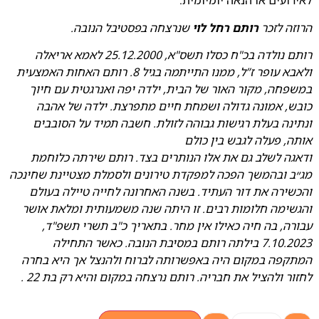
לאירועים או הנאה יומיומית.
הרוזה לזכר
רותם רחל לוי
שנרצחה בפסטיבל הנובה.
רותם נולדה בכ"ח כסלו תשס"א, 25.12.2000 לאמא אריאלה
ולאבא עופר ז”ל, ממנו התייתמה בגיל 8. רותם האחות האמצעית
במשפחה, מקור האור של הבית, ילדה יפה ואנרגטית עם חיוך
כובש, אמונה גדולה ושמחת חיים מתפרצת. ילדה של אהבה
ונתינה בעלת רגישות גבוהה לזולת. חשבה תמיד על הסובבים
אותה, פעלה לגבש בין כולם
ודאגה לשלב גם את אלו הנותרים בצד. רותם שירתה כלוחמת
מג״ב ובהמשך הפכה למפקדת טירונים ולסמלת מצטיינת שחינכה
והכשירה את דור העתיד. בשנה האחרונה לחייה טיילה בעולם
והגשימה חלומות רבים. זו היתה שנה משמעותית ומלאת אושר
עבורה, בה חיה כאילו אין מחר. בתאריך כ"ב תשרי תשפ"ד,
7.10.2023 בילתה רותם במסיבת הנובה. כאשר התחילה
המתקפה במקום היה באפשרותה לברוח ולהנצל אך היא בחרה
לחזור ולהציל את חבריה. רותם נרצחה במקום והיא רק בת 22 .